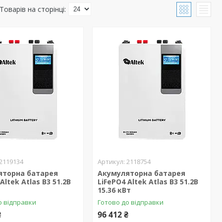
2119134
2118754
яторна батарея
Акумуляторна батарея
Altek Atlas В3 51.2В
LiFePO4 Altek Atlas В3 51.2В
15.36 кBт
о відправки
Готово до відправки
₴
96 412 ₴