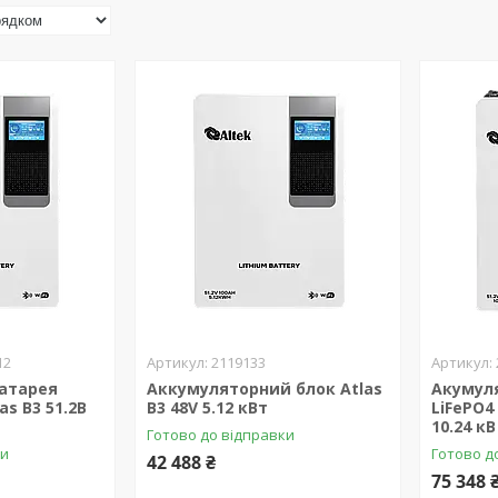
12
2119133
атарея
Аккумуляторний блок Atlas
Акумул
as В3 51.2В
В3 48V 5.12 кBт
LiFePO4 
10.24 кB
Готово до відправки
ки
Готово д
42 488 ₴
75 348 