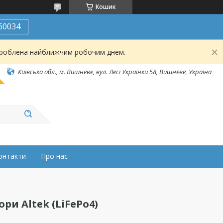
Кошик
60034
броблена найближчим робочим днем.
Київська обл., м. Вишневе, вул. Лесі Українки 58, Вишневе, Україна
онтакти
Про нас
ри Altek (LiFePo4)