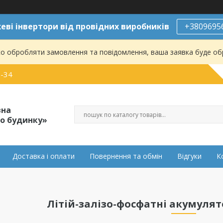
ві інвертори від провідних виробників
+3809695
о обробляти замовлення та повідомлення, ваша заявка буде о
0-34
вна
о будинку»
Доставка і оплати
Повернення та обмін
Відгуки
К
Літій-залізо-фосфатні акумулято