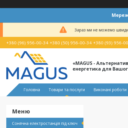
Мереже
Зараз ми не можемо швидк
+380 (96) 956-00-34
+380 (50) 956-00-34
+380 (93) 956-0
«MAGUS - Альтернати
енергетика для Вашог
Головна
Товари та послуги
Виконані роботи
Сонячна електростанція під ключ