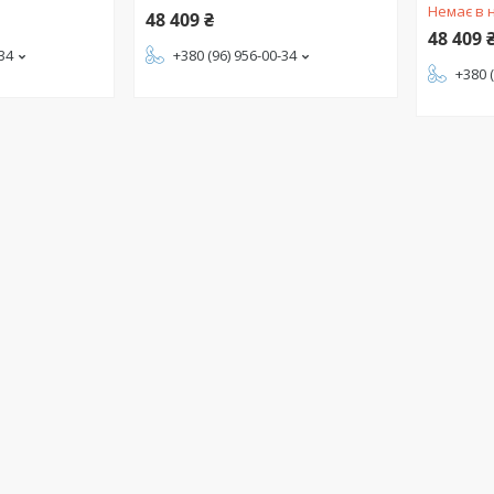
Немає в 
48 409 ₴
48 409 
-34
+380 (96) 956-00-34
+380 