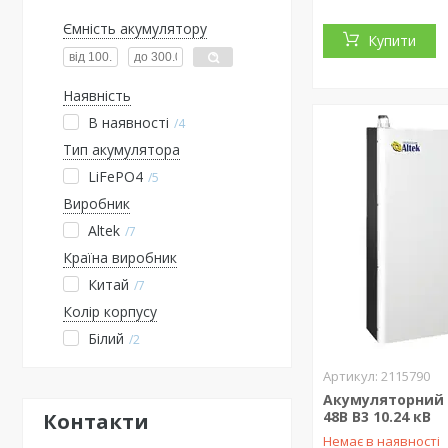
Ємність акумулятору
Купити
Наявність
В наявності
4
Тип акумулятора
LiFePO4
5
Виробник
Altek
7
Країна виробник
Китай
7
Колір корпусу
Білий
2
2115790
Акумуляторний 
48В В3 10.24 кВ
Контакти
Немає в наявності