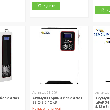
Купити
К
2115791
блок Atlas
Акумуляторний блок Atlas
Акумул
В3 24В 5.12 кВт
LiFePO4 
5.12 кBт
Немає в наявності