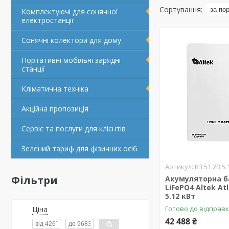
Комплектуючі для сонячної
електростанції
Сонячні колектори для дому
Портативні мобільні зарядні
станції
Кліматична техніка
Акційна пропозиція
Сервіс та послуги для клієнтів
Зелений тариф для фізичних осіб
В3 51.2В 5.
Фільтри
Акумуляторна б
LiFePO4 Altek Atl
5.12 кBт
Готово до відправ
Ціна
42 488 ₴