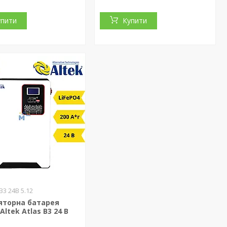
упити
Купити
В3 24В 5.12
яторна батарея
Altek Atlas В3 24 В