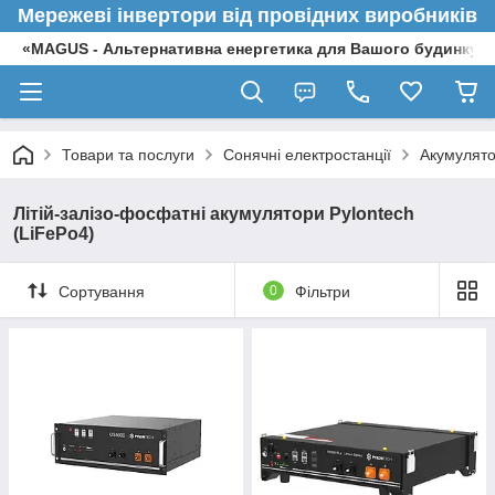
Мережеві інвертори від провідних виробників
«MAGUS - Альтернативна енергетика для Вашого будинку»
Товари та послуги
Сонячні електростанції
Акумулято
Літій-залізо-фосфатні акумулятори Pylontech
(LiFePo4)
Сортування
0
Фільтри