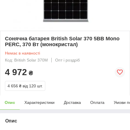
Сонячна батарея British Solar 370 5ВВ Mono
PERC, 370 Вт (монокристал)
Немає в наявності
Код: British Solar 370M
Опт і роздріб
4 972
₴
4 656 ₴
від 120 шт.
Опис
Характеристики
Доставка
Оплата
Умови п
Опис