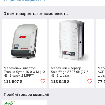
Всі умови повернення
З цим товаром також замовляють
Мережевий інвертор
Мережний інвертор
Мере
Fronius Symo 10.0-3-M (10
SolarEdge SE27.6k (27.6
ACRU
кВт 3 фази 2 MPPT)
кВт 3-фази)
фаз
111 507
113 949
77 
₴
₴
Подібні товари компанії