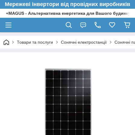
Мережеві інвертори від провідних виробників
«MAGUS - Альтернативна енергетика для Вашого будинку»
Товари та послуги
Сонячні електростанції
Сонячні п