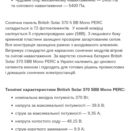
Чудовий опір механічному навантаженню — 2400 Па
та снігового навантаження — 5400 Па.
Сонячна панель British Solar 370 5 ВВ Mono PERC
складається із 72 фотоелементів. У кожній комірці
налічується 5 струмопровідних шин (5BB). З лицьового боку
кремнієві пластини захищені прозорим загартованим склом.
Вся конструкція захищена рамою з анодованого алюмінію.
Витримує стандартні для каркасних сонячних модулів вітрові
та снігові навантаження. За вартістю сонячна батарея British
Solar 370 5ВВ Mono PERC в Україні належить до цінового
сегмента економ і підходить для готових рішень промислових
і домашніх сонячних електростанцій.
Технічні характеристики British Solar 370 5ВВ Mono PERC:
номінальна вихідна потужність 370 Вт;
напруга за максимальної потужності — 39,6 В;
струм за максимальної потужності — 9,35 А;
напруга холостого ходу — 48,15 В;
струм короткого замикання — 9,9 А;