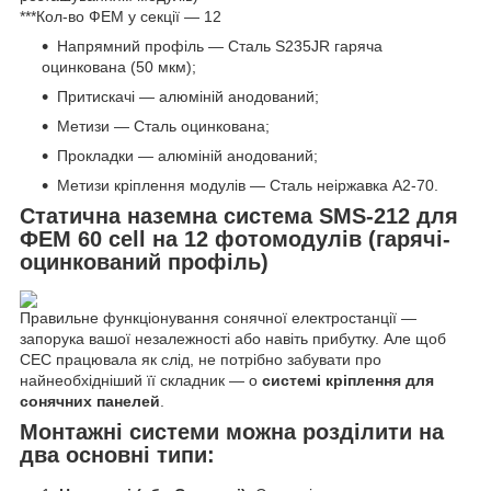
***Кол-во ФЕМ у секції — 12
Напрямний профіль — Сталь S235JR гаряча
оцинкована (50 мкм);
Притискачі — алюміній анодований;
Метизи — Сталь оцинкована;
Прокладки — алюміній анодований;
Метизи кріплення модулів — Сталь неіржавка А2-70.
Статична наземна система SMS-212 для
ФЕМ 60 cell на 12 фотомодулів (гарячі-
оцинкований профіль)
Правильне функціонування сонячної електростанції —
запорука вашої незалежності або навіть прибутку. Але щоб
СЕС працювала як слід, не потрібно забувати про
найнеобхідніший її складник — о
системі кріплення для
сонячних панелей
.
Монтажні системи можна розділити на
два основні типи: