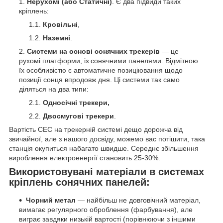
Нерухомі (або Статичні)
. Є два підвиди таких
кріплень:
Кровільні
,
Наземні
.
Системи на основі сонячних трекерів
— це
рухомі платформи, із сонячними панелями. Відмітною
їх особливістю є автоматичне позиціювання щодо
позиції сонця впродовж дня. Ці системи так само
діляться на два типи:
Односічні трекери,
Двосмугові трекери
.
Вартість СЕС на трекерній системі дещо дорожча від
звичайної, але з нашого досвіду, можемо вас потішити, така
станція окупиться набагато швидше. Середнє збільшення
вироблення електроенергії становить 25-30%.
Використовувані матеріали в системах
кріплень сонячних панелей:
Чорний метал
— найбільш не довговічний матеріал,
вимагає регулярного оброблення (фарбування), але
виграє завдяки низькій вартості (порівнюючи з іншими