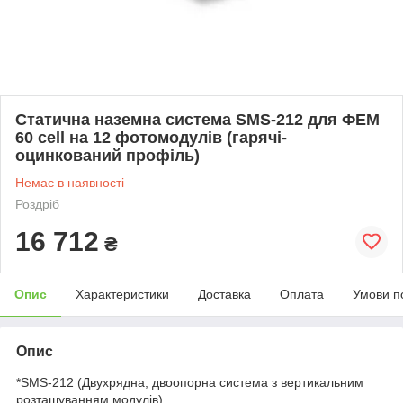
Статична наземна система SMS-212 для ФЕМ
60 cell на 12 фотомодулів (гарячі-
оцинкований профіль)
Немає в наявності
Роздріб
16 712
₴
Опис
Характеристики
Доставка
Оплата
Умови п
Опис
*SMS-212 (Двухрядна, двоопорна система з вертикальним
розташуванням модулів)