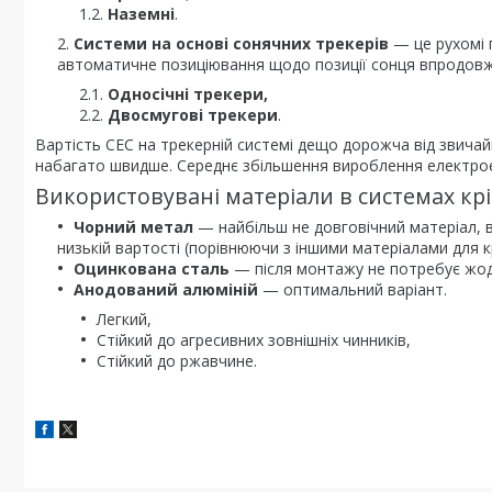
Наземні
.
Системи на основі сонячних трекерів
— це рухомі 
автоматичне позиціювання щодо позиції сонця впродовж д
Односічні трекери,
Двосмугові трекери
.
Вартість СЕС на трекерній системі дещо дорожча від звичай
набагато швидше. Середнє збільшення вироблення електрое
Використовувані матеріали в системах кр
Чорний метал
— найбільш не довговічний матеріал, 
низькій вартості (порівнюючи з іншими матеріалами для к
Оцинкована сталь
— після монтажу не потребує жодн
Анодований алюміній
— оптимальний варіант.
Легкий,
Стійкий до агресивних зовнішніх чинників,
Стійкий до ржавчине.