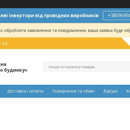
ві інвертори від провідних виробників
+3809695
о обробляти замовлення та повідомлення, ваша заявка буде о
0-34
вна
о будинку»
Доставка і оплати
Повернення та обмін
Відгуки
К