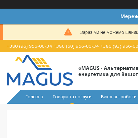
Мереже
Зараз ми не можемо швидк
+380 (96) 956-00-34
+380 (50) 956-00-34
+380 (93) 956-0
«MAGUS - Альтернати
енергетика для Вашог
Головна
Товари та послуги
Виконані роботи