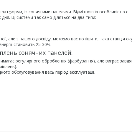
платформи, із сонячними панелями. Відмітною їх особливістю є
ня. Ці системи так само діляться на два типи:
ної, але з нашого досвіду, можемо вас потішити, така станція ок
нергії становить 25-30%.
іплень сонячних панелей:
вимагає регулярного оброблення (фарбування), але виграє завдя
ріплень).
ого обслуговування весь період експлуатації.