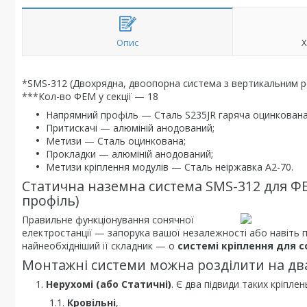
Опис
Х
*SMS-312 (Двохрядна, двоопорна система з вертикальним 
***Кол-во ФЕМ у секції — 18
Напрямний профіль — Сталь S235JR гаряча оцинкована 
Притискачі — алюміній анодований;
Метизи — Сталь оцинкована;
Прокладки — алюміній анодований;
Метизи кріплення модулів — Сталь неіржавка А2-70.
Статична наземна система SMS-312 для ФЕ
профіль)
Правильне функціонування сонячної
електростанції — запорука вашої незалежності або навіть п
найнеобхідніший її складник — о
системі кріплення для 
Монтажні системи можна розділити на два
Нерухомі (або Статичні)
. Є два підвиди таких кріплен
Кровільні
,