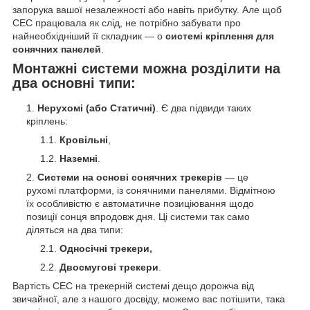
запорука вашої незалежності або навіть прибутку. Але щоб
СЕС працювала як слід, не потрібно забувати про
найнеобхідніший її складник — о
системі кріплення для
сонячних панелей
.
Монтажні системи можна розділити на
два основні типи:
Нерухомі (або Статичні)
. Є два підвиди таких
кріплень:
Кровільні
,
Наземні
.
Системи на основі сонячних трекерів
— це
рухомі платформи, із сонячними панелями. Відмітною
їх особливістю є автоматичне позиціювання щодо
позиції сонця впродовж дня. Ці системи так само
діляться на два типи:
Односічні трекери,
Двосмугові трекери
.
Вартість СЕС на трекерній системі дещо дорожча від
звичайної, але з нашого досвіду, можемо вас потішити, така