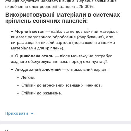
станція окупиться набагато швидше. Середнє збільшення
вироблення електроенергії становить 25-30%.
Використовувані матеріали в системах
кріплень сонячних панелей:
Чорний метал
— найбільш не довговічний матеріал,
вимагає регулярного оброблення (фарбування), але
виграє завдяки низькій вартості (порівнюючи з іншими
матеріалами для кріплень).
Оцинкована сталь
— після монтажу не потребує
жодного обслуговування весь період експлуатації.
Анодований алюміній
— оптимальний варіант.
Легкий,
Стійкий до агресивних зовнішніх чинників,
Стійкий до ржавчине.
Приховати