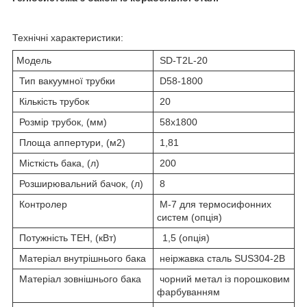
Технічні характеристики:
Модель
SD-T2L-20
Тип вакуумної трубки
D58-1800
Кількість трубок
20
Розмір трубок, (мм)
58х1800
Площа аппертури, (м2)
1,81
Місткість бака, (л)
200
Розширювальний бачок, (л)
8
Контролер
М-7 для термосифонних
систем (опція)
Потужність ТЕН, (кВт)
1,5 (опція)
Матеріал внутрішнього бака
неіржавка сталь SUS304-2B
Матеріал зовнішнього бака
чорний метал із порошковим
фарбуванням