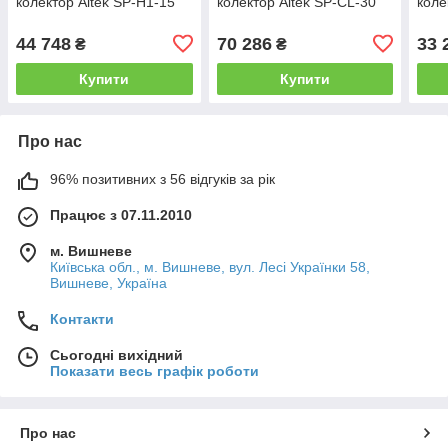
колектор Altek SP-H1-15
колектор Altek SP-CL-30
коле
44 748
70 286
33 
₴
₴
Купити
Купити
Про нас
96% позитивних з 56 відгуків за рік
Працює з 07.11.2010
м. Вишневе
Київська обл., м. Вишневе, вул. Лесі Українки 58,
Вишневе, Україна
Контакти
Сьогодні вихідний
Показати весь графік роботи
Про нас