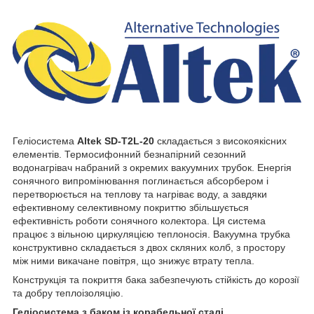
Геліосистема
Altek SD-T2L-20
складається з високоякісних
елементів. Термосифонний безнапірний сезонний
водонагрівач набраний з окремих вакуумних трубок. Енергія
сонячного випромінювання поглинається абсорбером і
перетворюється на теплову та нагріває воду, а завдяки
ефективному селективному покриттю збільшується
ефективність роботи сонячного колектора. Ця система
працює з вільною циркуляцією теплоносія. Вакуумна трубка
конструктивно складається з двох скляних колб, з простору
між ними викачане повітря, що знижує втрату тепла.
Конструкція та покриття бака забезпечують стійкість до корозії
та добру теплоізоляцію.
Геліосистема з баком із корабельної сталі