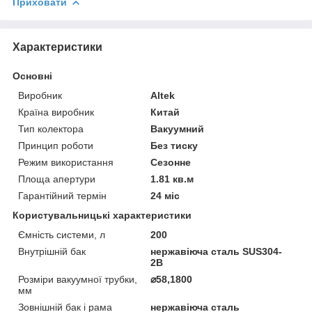
Приховати
Характеристики
Основні
Виробник
Altek
Країна виробник
Китай
Тип колектора
Вакуумний
Принцип роботи
Без тиску
Режим використання
Сезонне
Площа апертури
1.81 кв.м
Гарантійний термін
24 міс
Користувальницькі характеристики
Ємність системи, л
200
Внутрішній бак
нержавіюча сталь SUS304-
2B
Розміри вакуумної трубки,
⌀58,1800
мм
Зовнішній бак і рама
нержавіюча сталь