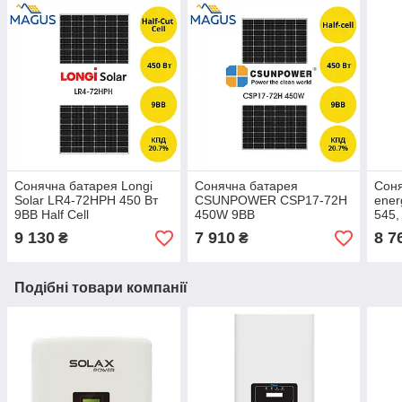
Сонячна батарея Longi
Сонячна батарея
Соня
Solar LR4-72HPH 450 Вт
CSUNPOWER CSP17-72H
ener
9BB Half Cell
450W 9BB
545,
(багатононісталічна)
9 130
7 910
8 7
₴
₴
Подібні товари компанії