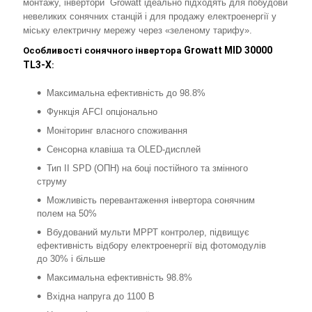
монтажу, інвертори
Growatt
ідеально підходять для побудови
невеликих сонячних станцій
і для продажу електроенергії у
міську електричну мережу через
«
зеленому тарифу
»
.
Growatt MID 30000
Особливості сонячного інвертора
TL3-X
:
Максимальна ефективність до 98.8%
Функція AFCI опціонально
Моніторинг власного споживання
Сенсорна клавіша та OLED-дисплей
Тип II SPD (ОПН) на боці постійного та змінного
струму
Можливість перевантаження інвертора сонячним
полем на 50%
Вбудований мульти МРРТ контролер, підвищує
ефективність відбору електроенергії від фотомодулів
до 30% і більше
Максимальна ефективність 98.8%
Вхідна напруга до 1100 В