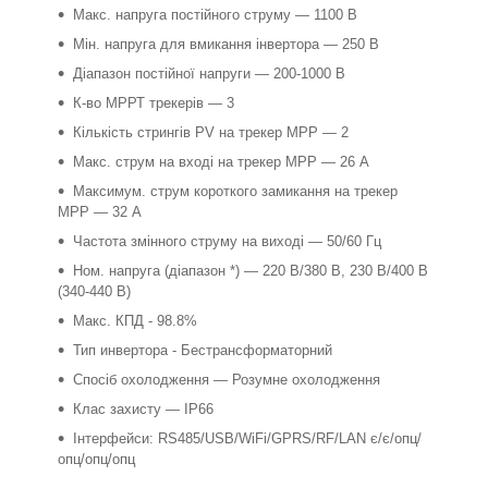
Макс. напруга постійного струму — 1100 В
Мін. напруга для вмикання інвертора — 250 В
Діапазон постійної напруги — 200-1000 В
К-во МРРТ трекерів — 3
Кількість стрингів PV на трекер MPP — 2
Макс. струм на вході на трекер MPP — 26 А
Максимум. струм короткого замикання на трекер
MPP — 32 А
Частота змінного струму на виході — 50/60 Гц
Ном. напруга (діапазон *) — 220 В/380 В, 230 В/400 В
(340-440 В)
Макс. КПД - 98.8%
Тип инвертора - Бестрансформаторний
Спосіб охолодження — Розумне охолодження
Клас захисту — IP66
Інтерфейси: RS485/USB/WiFi/GPRS/RF/LAN є/є/опц/
опц/опц/опц