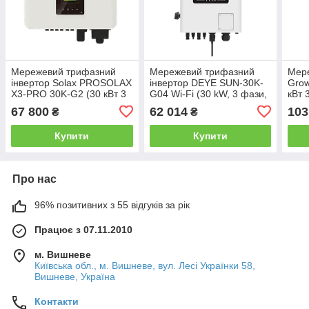
Мережевий трифазний
Мережевий трифазний
Мере
інвертор Solax PROSOLAX
інвертор DEYE SUN-30K-
Grow
Х3-PRO 30K-G2 (30 кВт 3
G04 Wi-Fi (30 kW, 3 фази,
кВт 
фази 3 MPPT)
2 MPPT)
67 800
62 014
103
₴
₴
Купити
Купити
Про нас
96% позитивних з 55 відгуків за рік
Працює з 07.11.2010
м. Вишневе
Київська обл., м. Вишневе, вул. Лесі Українки 58,
Вишневе, Україна
Контакти