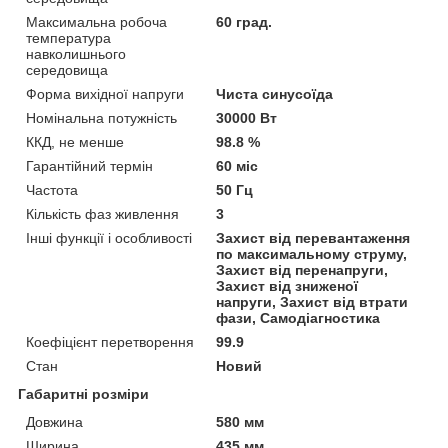
Максимальна робоча
60 град.
температура
навколишнього
середовища
Форма вихідної напруги
Чиста синусоїда
Номінальна потужність
30000 Вт
ККД, не менше
98.8 %
Гарантійний термін
60 міс
Частота
50 Гц
Кількість фаз живлення
3
Інші функції і особливості
Захист від перевантаження
по максимальному струму,
Захист від перенапруги,
Захист від зниженої
напруги, Захист від втрати
фази, Самодіагностика
Коефіцієнт перетворення
99.9
Стан
Новий
Габаритні розміри
Довжина
580 мм
Ширина
435 мм