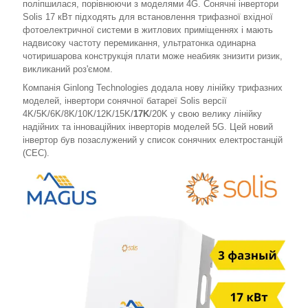
поліпшилася, порівнюючи з моделями 4G. Сонячні інвертори
Solis 17 кВт підходять для встановлення трифазної вхідної
фотоелектричної системи в житлових приміщеннях і мають
надвисоку частоту перемикання, ультратонка одинарна
чотиришарова конструкція плати може неабияк знизити ризик,
викликаний роз'ємом.
Компанія Ginlong Technologies додала нову лінійку трифазних
моделей, інвертори сонячної батареї Solis версії
4K/5K/6K/8K/10K/12K/15K/
17K
/20K у свою велику лінійку
надійних та інноваційних інверторів моделей 5G. Цей новий
інвертор був позаслужений у список сонячних електростанцій
(CEC).