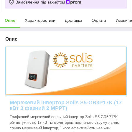
Замовлення під захистом
Опис
Характеристики
Доставка
Оплата
Умови п
Опис
Мережевий інвертор Solis S5-GR3P17K (17
кВт 3 фазний 2 MPPT)
Трифазний мережевий сонячний інвертор Solis S5-GR3P17K
5G потужністю 17 кВт із ізолятором постійного струму являє
собою мережевий інвертор, і його ефективність неабияк