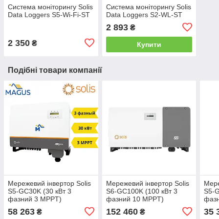
Система моніторингу Solis
Система моніторингу Solis
Data Loggers S5-Wi-Fi-ST
Data Loggers S2-WL-ST
2 893
₴
2 350
₴
Купити
Подібні товари компанії
Мережевий інвертор Solis
Мережевий інвертор Solis
Мере
S5-GC30K (30 кВт 3
S6-GC100K (100 кВт 3
S5-G
фазний 3 MPPT)
фазний 10 MPPT)
фаз
58 263
152 460
35 
₴
₴