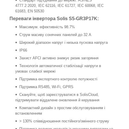
Стандарт під'єднання до мережі: AS/NZS
4777.2:2020, IEC 62116, IEC 61727, IEC 60068, IEC
61683, EN 50530
Переваги інвертора Solis S5-GR3P17K:
Максимум. ефективність 98.7%
Струм масиву сонячних панелей до 32 А
Широкий діапазон напруг і низька пускова напруга
IP66
Захист AFCI активно знижує ризик загоряння
Технологія автоматичної стабілізації напруги в
умовах слабкої мережі
Підтримка експортного контролю потужності
Підтримка RS485, Wi-Fi, GPRS
Скануйте, щоб зареєструватися в SolisCloud,
підтримувати віддалене оновлення й керування
Компактний дизайн з простим обслуговуванням і
встановленням
> 130% співвідношення постійного/змінного струму
Підтримка великих модулів із меншими витратами на