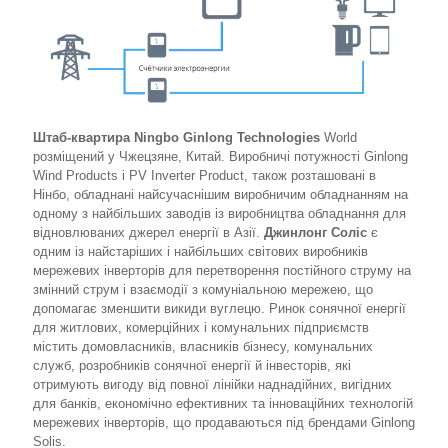
Штаб-квартира Ningbo Ginlong Technologies
World
розміщений у Чжецзяне, Китай. Виробничі потужності Ginlong
Wind Products і PV Inverter Product, також розташовані в
Нінбо, обладнані найсучаснішим виробничим обладнанням на
одному з найбільших заводів із виробництва обладнання для
відновлюваних джерел енергії в Азії.
Джинлонг Соліс
є
одним із найстаріших і найбільших світових виробників
мережевих інверторів для перетворення постійного струму на
змінний струм і взаємодії з комуніальною мережею, що
допомагає зменшити викиди вуглецю. Ринок сонячної енергії
для житлових, комерційних і комунальних підприємств
містить домовласників, власників бізнесу, комунальних
служб, розробників сонячної енергії й інвесторів, які
отримують вигоду від повної лінійки наднадійних, вигідних
для банків, економічно ефективних та інноваційних технологій
мережевих інверторів, що продаваються під брендами Ginlong
Solis.