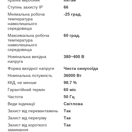
Ступінь захисту IP
66
Мінімальна робоча
-25 град.
температура
навколишнього
середовища
Максимальна робоча
60 град.
температура
навколишнього
середовища
Номінальна вихідна
380~400 В
напруга
Форма вихідної напруги
Чиста синусоїда
Номінальна потужність
36000 Вт
ККД, не менше
98.7 %
Гарантійний термін
60 міс
Частота
50 Гц
Види індикації
Світлова
Захист від перевантажень
Так
Захист від перегріву
Так
Захист від короткого
Так
замикання