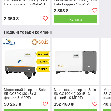
Система моніторингу Solis
Система моніторингу Solis
Data Loggers S5-Wi-Fi-ST
Data Loggers S2-WL-ST
2 893
₴
2 350
₴
Купити
Подібні товари компанії
Мережевий інвертор Solis
Мережевий інвертор Solis
Мере
S5-GC30K (30 кВт 3
S6-GC100K (100 кВт 3
S5-G
фазний 3 MPPT)
фазний 10 MPPT)
фаз
58 263
152 460
40 
₴
₴