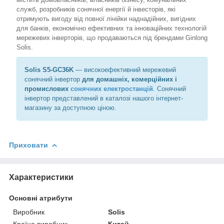
служб, розробників сонячної енергії й інвесторів, які
отримують вигоду від повної лінійки наднадійних, вигідних
для банків, економічно ефективних та інноваційних технологій
мережевих інверторів, що продаваються під брендами Ginlong
Solis.
Solis S5-GC36K
— високоефективний мережевий
сонячний інвертор
для домашніх, комерційних і
промислових
сонячних електростанцій
. Сонячний
інвертор представлений в каталозі нашого інтернет-
магазину за доступною ціною.
Приховати
Характеристики
Основні атрибути
Виробник
Solis
Країна виробник
Китай