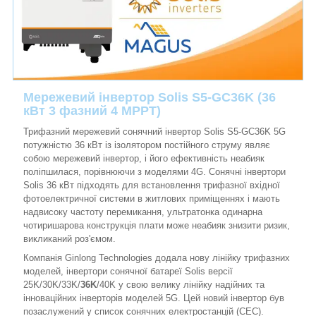
Мережевий інвертор Solis S5-GC36K (36
кВт 3 фазний 4 MPPT)
Трифазний мережевий сонячний інвертор Solis S5-GC36K 5G
потужністю 36 кВт із ізолятором постійного струму являє
собою мережевий інвертор, і його ефективність неабияк
поліпшилася, порівнюючи з моделями 4G. Сонячні інвертори
Solis 36 кВт підходять для встановлення трифазної вхідної
фотоелектричної системи в житлових приміщеннях і мають
надвисоку частоту перемикання, ультратонка одинарна
чотиришарова конструкція плати може неабияк знизити ризик,
викликаний роз'ємом.
Компанія Ginlong Technologies додала нову лінійку трифазних
моделей, інвертори сонячної батареї Solis версії
25K/30K/33K/
36K
/40K у свою велику лінійку надійних та
інноваційних інверторів моделей 5G. Цей новий інвертор був
позаслужений у список сонячних електростанцій (CEC).