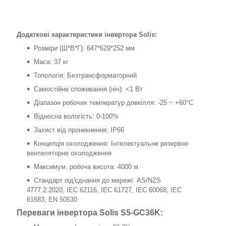
Додаткові характеристики інвертора Solis:
Розміри (Ш*В*Г): 647*629*252 мм
Маса: 37 кг
Топологія: Безтрансформаторний
Самостійне споживання (ніч): <1 Вт
Діапазон робочих температур довкілля: -25 ~ +60°С
Відносна вологість: 0-100%
Захист від проникнення: IP66
Концепція охолодження: Інтелектуальне резервне
вентиляторне охолодження
Максимум. робоча висота: 4000 м
Стандарт під'єднання до мережі: AS/NZS
4777.2:2020, IEC 62116, IEC 61727, IEC 60068, IEC
61683, EN 50530
Переваги інвертора Solis S5-GC36K: