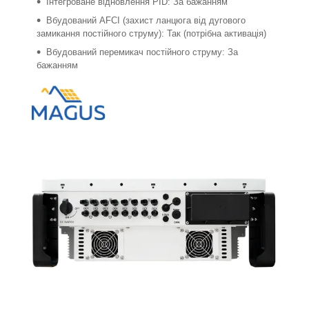
Інтегроване відновлення PID: За бажанням
Вбудований AFCI (захист ланцюга від дугового
замикання постійного струму): Так (потрібна активація)
Вбудований перемикач постійного струму: За
бажанням