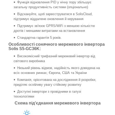
Функція відновлення PID у нічну пору збільшує
загальну продуктивність системи (опціонально)
Відскануйте, щоб зареєструватися в SolisCloud,
підтримує віддалене оновлення й керування
Підтримує зв'язок GPRS/WiFi з меншою кількістю
дротів і меншими витратами на встановлення
Стандартна гарантія 5 років.
Особливості сонячного мережевого інвертора
Solis S5-GC36K:
Високоякісний трифазний мережевий інвертор від
світового виробника
Низький рівень відмов, надійність якого доведена на
всіх основних ринках; Європа, США та України
Компанія, орієнтована на дослідження й розробки,
приділяє особливу увагу стійкому розвитку
Доступні інвертори з провідними в галузі
технологіями
Схема під'єднання мережевого інвертора