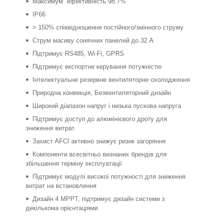
Максимум. ефективність 98.7%
IP66
> 150% співвідношення постійного/змінного струму
Струм масиву сонячних панелей до 32 А
Підтримує RS485, Wi-Fi, GPRS
Підтримує експортне керування потужністю
Інтелектуальне резервне вентиляторне охолодження
Природна конвекція, Безвентиляторний дизайн
Широкий діапазон напруг і низька пускова напруга
Підтримує доступ до алюмінієвого дроту для
зниження витрат
Захист AFCI активно знижує ризик загоряння
Компоненти всесвітньо визнаних брендів для
збільшення терміну експлуатації
Підтримує модулі високої потужності для зниження
витрат на встановлення
Дизайн 4 MPPT, підтримує дизайн системи з
декількома орієнтаціями