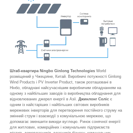
Штаб-квартира Ningbo Ginlong Technologies
World
розміщений у Чжецзяне, Китай. Виробничі потужності Ginlong
Wind Products і PV Inverter Product, також розташовані в
Нінбо, обладнані найсучаснішим виробничим обладнанням на
одному з найбільших заводів із виробництва обладнання для
відновлюваних джерел енергії в Азії.
Джинлонг Соліс
є
одним із найстаріших і найбільших світових виробників
мережевих інверторів для перетворення постійного струму на
змінний струм і взаємодії з комуніальною мережею, що
допомагає зменшити викиди вуглецю. Ринок сонячної енергії
для житлових, комерційних і комунальних підприємств
містить домовласників, власників бізнесу, комунальних