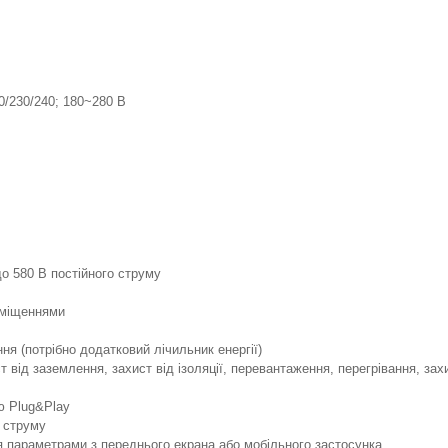
0/230/240; 180~280 В
до 580 В постійного струму
иміщеннями
я (потрібно додатковий лічильник енергії)
 від заземлення, захист від ізоляції, перевантаження, перегрівання, зах
ю Plug&Play
 струму
 параметрами з переднього екрана або мобільного застосунка.