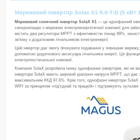
Мережевий інвертор Solax Х1-5.0-T-D (5 кВт
Мережевий сонячний інвертор SolaX X1
— це однофазний інвер
синхронізацію з мережею електроенергетичної компанії для забе
містить два регулятори MPPT з ефективністю понад 99%, захистом
зв'язку з додатковим лічильником електроенергії.
Цей інвертор дає змогу блокувати подавання у зовнішню мережу,
допомогою додаткового аксесуара лічильника енергії. Ця функці
електропостачальної компанії.
Компанія SolaX розробила низку однофазних інверторів, які не маю
інвертори SolaX мають широкий діапазон напруги MPPT, що дає з
максимальним ККД 97,6%. Крім того, однофазні інвертори SolaX 
WIFI за принципом «під'єднай та працюй» і підтримують нульов