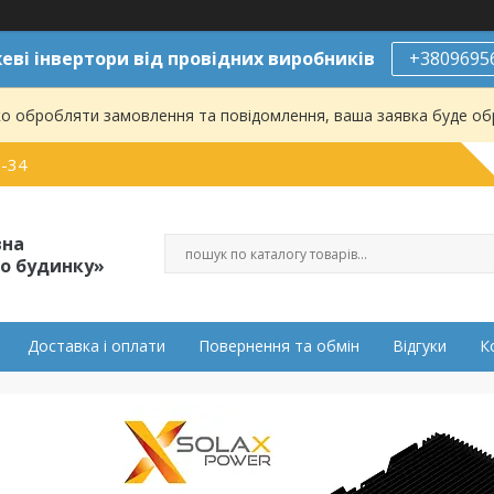
ві інвертори від провідних виробників
+3809695
о обробляти замовлення та повідомлення, ваша заявка буде о
0-34
вна
о будинку»
Доставка і оплати
Повернення та обмін
Відгуки
К