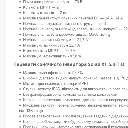
Початкова робоча напруга — 70 В
Кількість MPPT — 2
Кількість стрингів — 2 шт.
Максимальний струм сонячних панелей DC — 14 А+14 А
Номінальна потужність змінного струму — 5 кВт
Номінальна напруга мережі (діапазон змінної напруги) — 22
Номінальна частота мережі/стандарт 50/60; ±5 Гц
Номінальний змінний струм — 21,7 А
Максимум. змінний струм 22,7 А
Ефективність MPPT — 99,9 %
Максимум. ефективність - 97,8 %
Переваги сонячного інвертора Solax Х1-5.0-T-D:
Максимальна ефективність 97,8%
Широкий діапазон вхідної напруги сонячної батареї від 70 
Містить два незалежні трекери MPPT
Ступінь захисту IP65, підходить для використання поза пр
Безтрансформаторна, компактна та легка конструкція
Керування зниженням потужності для нульового впорскуванн
Множинні захисту: перенапруження, знижена напруга, захист
від ПЗВ тощо.
Просте встановлення й обслуговування завдяки під'єднанн
Безпечна робота завдяки вбудованому вимикачу постійного
Простий і наочний інтерфейс для настроювання й керування