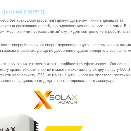
 1 фазний 2 MPPT)
тор без трансформатора, під'єднаний до мережі, який відповідає за
зпечення споживання енергії, що виробляється сонячними панелями. Він
 IP65 і різними протоколами зв'язку як для контролю його роботи, так і
 коли генерація сонячної енергії перевищує внутрішнє споживання вдома
я корисна в районах, де ще не дозволено подавати енергію у зовнішню 
ть собі рівних у галузі з якості, надійності та ефективності. Однофазні
могу краще збирати енергію й мають максимальну вхідну напругу 580 В 
мають клас захисту IP65, не мають внутрішнього вентилятора, постачаю
е введення за допомогою додаткового вимірювального аксесуара.