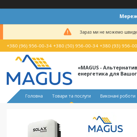
Мереже
Зараз ми не можемо швидк
+380 (96) 956-00-34
+380 (50) 956-00-34
+380 (93) 956-0
«MAGUS - Альтернати
енергетика для Вашог
Головна
Товари та послуги
Виконані роботи