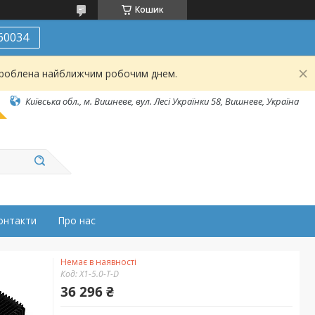
Кошик
60034
броблена найближчим робочим днем.
Київська обл., м. Вишневе, вул. Лесі Українки 58, Вишневе, Україна
онтакти
Про нас
Немає в наявності
Код:
Х1-5.0-T-D
36 296 ₴