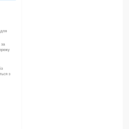
 для
 за
мережу
із
ться з