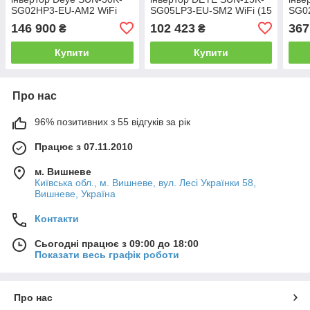
SG02HP3-EU-AM2 WiFi
SG05LP3-EU-SM2 WiFi (15
SG0
(30 kW, 3 фази, 3 MPPT,
kW, 3 фази, 2 MPPT, LV)
(80 
146 900
102 423
367
₴
₴
HV)
HV)
Купити
Купити
Про нас
96% позитивних з 55 відгуків за рік
Працює з 07.11.2010
м. Вишневе
Київська обл., м. Вишневе, вул. Лесі Українки 58,
Вишневе, Україна
Контакти
Сьогодні працює з 09:00 до 18:00
Показати весь графік роботи
Про нас