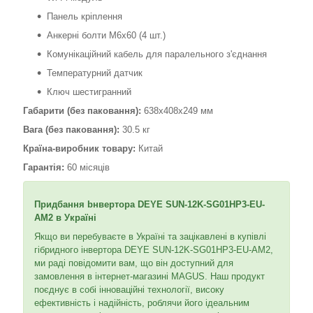
Панель кріплення
Анкерні болти M6x60 (4 шт.)
Комунікаційний кабель для паралельного з'єднання
Температурний датчик
Ключ шестигранний
Габарити (без паковання):
638x408x249 мм
Вага (без паковання):
30.5 кг
Країна-виробник товару:
Китай
Гарантія:
60 місяців
Придбання bнвертора DEYE SUN-12K-SG01HP3-EU-
AM2 в Україні
Якщо ви перебуваєте в Україні та зацікавлені в купівлі
гібридного інвертора DEYE SUN-12K-SG01HP3-EU-AM2,
ми раді повідомити вам, що він доступний для
замовлення в інтернет-магазині MAGUS. Наш продукт
поєднує в собі інноваційні технології, високу
ефективність і надійність, роблячи його ідеальним