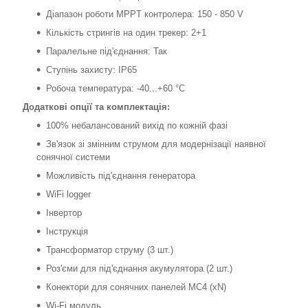
Діапазон роботи MPPT контролера: 150 - 850 V
Кількість стрингів на один трекер: 2+1
Паралельне під'єднання: Так
Ступінь захисту: IP65
Робоча температура: -40...+60 °C
Додаткові опції та комплектація:
100% небалансований вихід по кожній фазі
Зв'язок зі змінним струмом для модернізації наявної
сонячної системи
Можливість під'єднання генератора
WiFi logger
Інвертор
Інструкція
Трансформатор струму (3 шт.)
Роз'єми для під'єднання акумулятора (2 шт.)
Конектори для сонячних панелей МС4 (xN)
Wi-Fi модуль