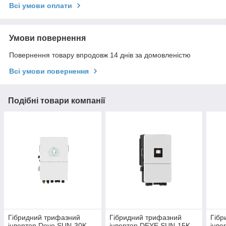
Всі умови оплати
Умови повернення
Повернення товару впродовж 14 днів за домовленістю
Всі умови повернення
Подібні товари компанії
Гібридний трифазний
Гібридний трифазний
Гібр
інвертор Deye SUN-30K-
інвертор DEYE SUN-15K-
інве