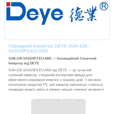
Гібридний інвертор DEYE SUN-12K-
SG01HP3-EU-AM2
SUN-12K-SG01HP3-EU-AM2 — Інноваційний Сонячний
Інвертор від DEYE
SUN-12K-SG01HP3-EU-AM2 від DEYE — це сучасний
сонячний інвертор, створений експертами бренда для
ефективного керування енергією у вашому домі. З високою
початковою напругою PV, цей інвертор забезпечує стабільну
генерацію енергії навіть в умовах низької сонячної активності.