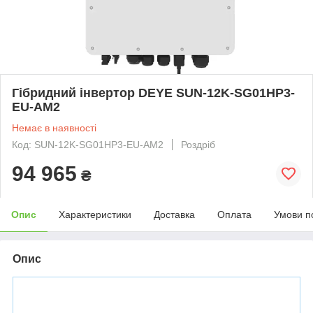
Гібридний інвертор DEYE SUN-12K-SG01HP3-
EU-AM2
Немає в наявності
Код: SUN-12K-SG01HP3-EU-AM2
Роздріб
94 965
₴
Опис
Характеристики
Доставка
Оплата
Умови п
Опис