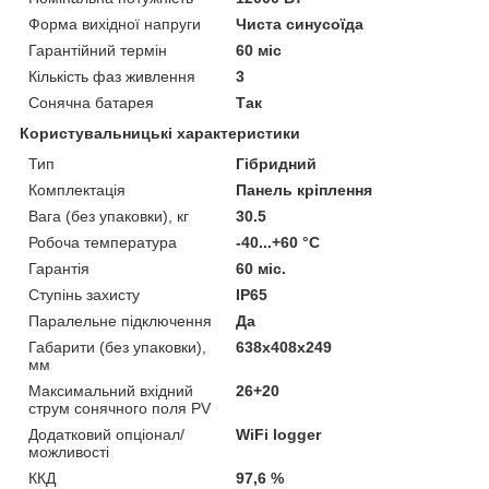
Форма вихідної напруги
Чиста синусоїда
Гарантійний термін
60 міс
Кількість фаз живлення
3
Сонячна батарея
Так
Користувальницькі характеристики
Тип
Гібридний
Комплектація
Панель кріплення
Вага (без упаковки), кг
30.5
Робоча температура
-40...+60 °C
Гарантія
60 міс.
Ступінь захисту
IP65
Паралельне підключення
Да
Габарити (без упаковки),
638x408x249
мм
Максимальний вхідний
26+20
струм сонячного поля PV
Додатковий опціонал/
WiFi logger
можливості
ККД
97,6 %