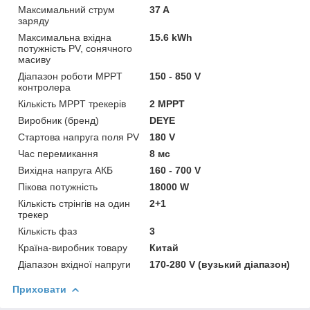
Максимальний струм
37 A
заряду
Максимальна вхідна
15.6 kWh
потужність PV, сонячного
масиву
Діапазон роботи MPPT
150 - 850 V
контролера
Кількість MPPT трекерів
2 MPPT
Виробник (бренд)
DEYE
Стартова напруга поля PV
180 V
Час перемикання
8 мс
Вихідна напруга АКБ
160 - 700 V
Пікова потужність
18000 W
Кількість стрінгів на один
2+1
трекер
Кількість фаз
3
Країна-виробник товару
Китай
Діапазон вхідної напруги
170-280 V (вузький діапазон)
Приховати