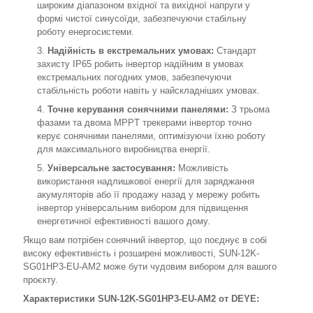
широким діапазоном вхідної та вихідної напруги у
формі чистої синусоїди, забезпечуючи стабільну
роботу енергосистеми.
Надійність в екстремальних умовах:
Стандарт
захисту IP65 робить інвертор надійним в умовах
екстремальних погодних умов, забезпечуючи
стабільність роботи навіть у найскладніших умовах.
Точне керування сонячними панелями:
З трьома
фазами та двома MPPT трекерами інвертор точно
керує сонячними панелями, оптимізуючи їхню роботу
для максимального виробництва енергії.
Універсальне застосування:
Можливість
використання надлишкової енергії для заряджання
акумуляторів або її продажу назад у мережу робить
інвертор універсальним вибором для підвищення
енергетичної ефективності вашого дому.
Якщо вам потрібен сонячний інвертор, що поєднує в собі
високу ефективність і розширені можливості, SUN-12K-
SG01HP3-EU-AM2 може бути чудовим вибором для вашого
проєкту.
Характеристики SUN-12K-SG01HP3-EU-AM2 от DEYE: