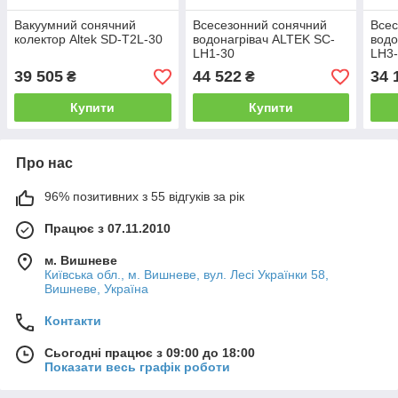
Вакуумний сонячний
Всесезонний сонячний
Всес
колектор Altek SD-T2L-30
водонагрівач ALTEK SC-
водо
LH1-30
LH3
39 505
44 522
34 
₴
₴
Купити
Купити
Про нас
96% позитивних з 55 відгуків за рік
Працює з 07.11.2010
м. Вишневе
Київська обл., м. Вишневе, вул. Лесі Українки 58,
Вишневе, Україна
Контакти
Сьогодні працює з 09:00 до 18:00
Показати весь графік роботи