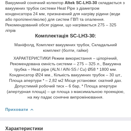
Вакуумний сонячний колектор
Altek SC-LH3-30
складається з
вакуумних трубок системи Heat Pipe з діаметром
конденсатора 24 мм, призначений для нагріву рідини (води
або пропіленгліколю) для систем ГВП та опалення.
Рекомендований обсяг рідини, що нагрівається 275 – 325
літрів
Комплектація SC-LH3-30:
Маніфолд, Комплект вакуумних трубок, Складальний
комплект (болти, гайки)
ХАРАКТЕРИСТИКИ Режим використання – цілорічний,
Рекомендована ємність системи – 275 – 325 л., Вакуумна
трубка – Heat pipe (ALN / AIN-SS / Cu) Ø58 * 1800 мм.
Конденсатор Ø24 мм., Кількість вакуумних трубок – 30 шт.,
Площа апертури * – 2,82 м2 Місце установки: скатний дах.
Допустимий робочий тиск – 6 бар, * Площа апертури
(апертурная площа) – це площа з максимальною проекцією,
на яку падає сонячне випромінювання.
Приховати
Характеристики