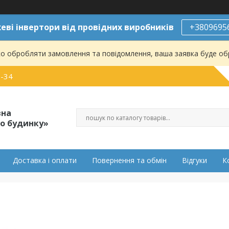
ві інвертори від провідних виробників
+3809695
о обробляти замовлення та повідомлення, ваша заявка буде о
0-34
вна
о будинку»
Доставка і оплати
Повернення та обмін
Відгуки
К