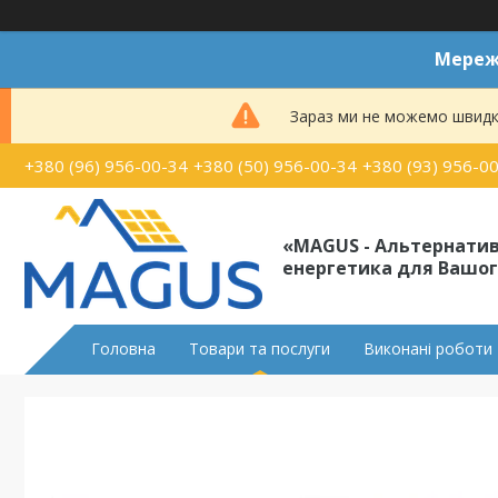
Мереже
Зараз ми не можемо швидк
+380 (96) 956-00-34
+380 (50) 956-00-34
+380 (93) 956-0
«MAGUS - Альтернати
енергетика для Вашог
Головна
Товари та послуги
Виконані роботи