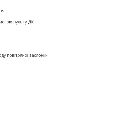
ння
омогою пульту ДК
ду повітряної заслонки