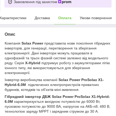
Замовлення під захистом
Характеристики
Доставка
Оплата
Умови повернення
Опис
Компанія
Solax Power
представила нове покоління гібридних
інверторів, для генерації, перетворення та зберігання
електроенергії. Дані інвертори можуть працювати в
однофазній та трьох фазній системі залежно від модельного
ряду. Серія
X-Hybrid
підтримує роботу з акумуляторами літію
іонного типу, які використовуються для зберігання
електроенергії.
Інвертор виробництва компанії
Solax Power ProSolax X1-
Hybrid-6.0М
підключених електропристроїв приватних
будинків, котеджів та об'єктів міні-живлення.
Гібридний інвертор ДБЖ
Solax Power ProSolax X1-Hybrid-
6.0М
характеризується вихідною потужністю до 6000 Вт,
пусковою потужністю до 9000 ВА, напругою на АКБ-n8; 480 В,
технологією заряду MPPT і зарядним струмом до 30 А.