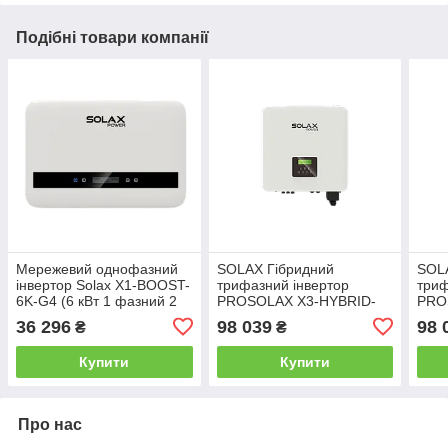
Подібні товари компанії
Мережевий однофазний
SOLAX Гібридний
SOL
інвертор Solax X1-BOOST-
трифазний інвертор
триф
6K-G4 (6 кВт 1 фазний 2
PROSOLAX X3-HYBRID-
PRO
MPPT)
15.0M
15.0
36 296
98 039
98 
₴
₴
Купити
Купити
Про нас