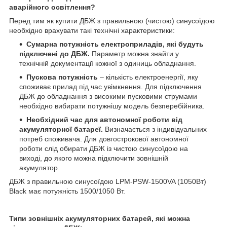
аварійного освітлення?
Перед тим як купити ДБЖ з правильною (чистою) синусоїдою
необхідно врахувати такі технічні характеристики:
Сумарна потужність електроприладів, які будуть
підключені до ДБЖ.
Параметр можна знайти у
технічній документації кожної з одиниць обладнання.
Пускова потужність
– кількість електроенергії, яку
споживає прилад під час увімкнення. Для підключення
ДБЖ до обладнання з високими пусковими струмами
необхідно вибирати потужнішу модель безперебійника.
Необхідний час для автономної роботи від
акумуляторної батареї.
Визначається з індивідуальних
потреб споживача. Для довгострокової автономної
роботи слід обирати ДБЖ із чистою синусоїдою на
виході, до якого можна підключити зовнішній
акумулятор.
ДБЖ з правильною синусоїдою LPM-PSW-1500VA (1050Вт)
Black має потужність 1500/1050 Вт.
Типи зовнішніх акумуляторних батарей, які можна