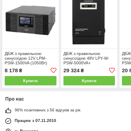
ДБЖ з правильною
ДБЖ з правильною
ДБЖ
синусоїдою 12V LPM-
синусоїдою 48V LPY-W-
сину
PSW-1500VA (1050Вт)
PSW-5000VA+
PSW
(3500Вт)10A/20A
8 178
29 324
20 
₴
₴
Купити
Купити
Про нас
96% позитивних з 56 відгуків за рік
Працює з 07.11.2010
м. Вишневе