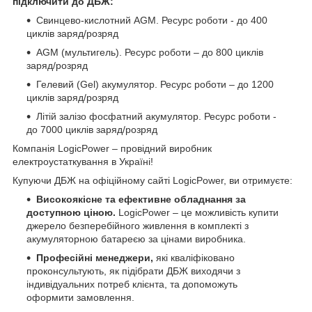
підключити до ДБЖ:
Свинцево-кислотний AGM. Ресурс роботи - до 400
циклів заряд/розряд
AGM (мультигель). Ресурс роботи – до 800 циклів
заряд/розряд
Гелевий (Gel) акумулятор. Ресурс роботи – до 1200
циклів заряд/розряд
Літій залізо фосфатний акумулятор. Ресурс роботи -
до 7000 циклів заряд/розряд
Компанія LogicPower – провідний виробник
електроустаткування в Україні!
Купуючи ДБЖ на офіційному сайті LogicPower, ви отримуєте:
Високоякісне та ефективне обладнання за
доступною ціною.
LogicPower – це можливість купити
джерело безперебійного живлення в комплекті з
акумуляторною батареєю за цінами виробника.
Професійні менеджери,
які кваліфіковано
проконсультують, як підібрати ДБЖ виходячи з
індивідуальних потреб клієнта, та допоможуть
оформити замовлення.