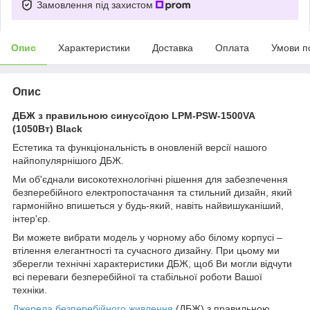
Замовлення під захистом
Опис
Характеристики
Доставка
Оплата
Умови п
Опис
ДБЖ з правильною синусоїдою LPM-PSW-1500VA
(1050Вт) Black
Естетика та функціональність в оновленій версії нашого
найпопулярнішого ДБЖ.
Ми об'єднали високотехнологічні рішення для забезпечення
безперебійного електропостачання та стильний дизайн, який
гармонійно впишеться у будь-який, навіть найвишуканіший,
інтер'єр.
Ви можете вибрати модель у чорному або білому корпусі –
втілення елегантності та сучасного дизайну. При цьому ми
зберегли технічні характеристики ДБЖ, щоб Ви могли відчути
всі переваги безперебійної та стабільної роботи Вашої
техніки.
Джерела безперебійного живлення
(ДБЖ) з правильною