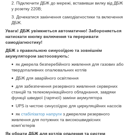
Підключити ДБЖ до мережі, вставивши вилку від ДБЖ
у розетку 220В;
Дочекатися закінчення самодіагностики та включення
ДБЖ.
Увага! ДБЖ увімкнеться автоматично! Забороняється
натискати кнопку включення та переривати
самодіагностику!
ДБЖ з правильною синусоїдою та зовнішнім
акумулятором застосовують:
як джерела безперебійного живлення для газових або
твердопаливних опалювальних котлів
ДБЖ для аварійного освітлення
для забезпечення резервного живлення серверних
станцій та телекомунікаційного обладнання, завдяки
функції швидкої (гарячої) заміни акумулятора
UPS із чистою синусоїдою для циркуляційних насосів
як
стабілізатор напруги
з джерелом резервного
живлення для потужних та високошвидкісних
комп'ютерів
Як обрати ДБЖ для котлів опалення та систем