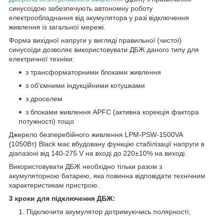
синусоїдою забезпечують автономну роботу
електрообладнання від акумулятора у разі відключення
живлення із загальної мережі.
Форма вихідної напруги у вигляді правильної (чистої)
синусоїди дозволяє використовувати ДБЖ даного типу для
електричної техніки:
з трансформаторними блоками живлення
з об'ємними індукційними котушками
з дроселем
з блоками живлення APFC (активна корекція фактора
потужності) тощо
Джерело безперебійного живлення LPM-PSW-1500VA
(1050Вт) Black має вбудовану функцію стабілізації напруги в
діапазоні від 140-275 V на вході до 220±10% на виході.
Використовувати ДБЖ необхідно тільки разом з
акумуляторною батарею, яка повинна відповідати технічним
характеристикам пристрою.
3 кроки для підключення ДБЖ:
Підключити акумулятор дотримуючись полярності;