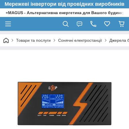
Мережеві інвертори від провідних виробників
«MAGUS - Альтернативна енергетика для Вашого будинку»
Товари та послуги
Сонячні електростанції
Джерела б