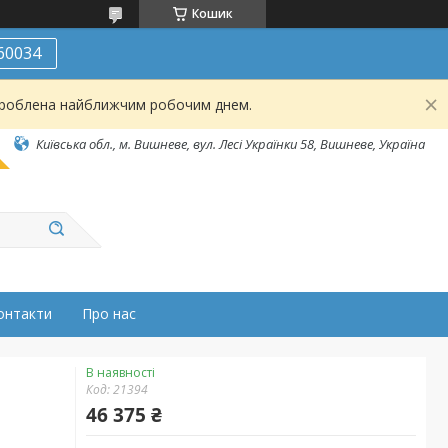
Кошик
60034
броблена найближчим робочим днем.
Київська обл., м. Вишневе, вул. Лесі Українки 58, Вишневе, Україна
онтакти
Про нас
В наявності
Код:
21394
46 375 ₴