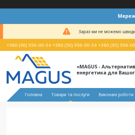
Мереже
Зараз ми не можемо швидк
+380 (96) 956-00-34
+380 (50) 956-00-34
+380 (93) 956-0
«MAGUS - Альтернати
енергетика для Вашог
Головна
Товари та послуги
Виконані роботи