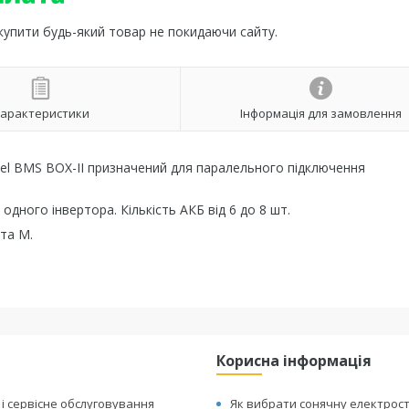
 купити будь-який товар не покидаючи сайту.
арактеристики
Інформація для замовлення
llel BMS BOX-II призначений для паралельного підключення
дного інвертора. Кількість АКБ від 6 до 8 шт.
та M.
Корисна інформація
 і сервісне обслуговування
Як вибрати сонячну електрос