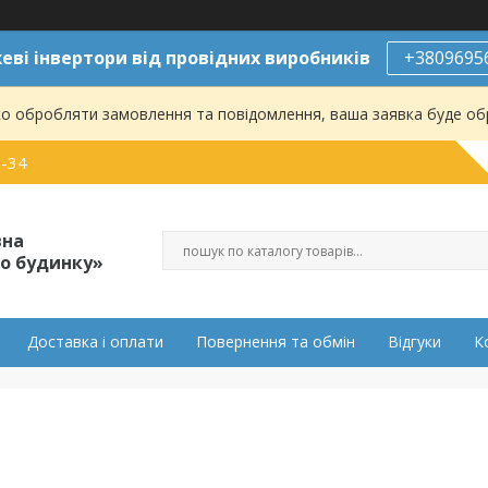
ві інвертори від провідних виробників
+3809695
о обробляти замовлення та повідомлення, ваша заявка буде о
0-34
вна
о будинку»
Доставка і оплати
Повернення та обмін
Відгуки
К