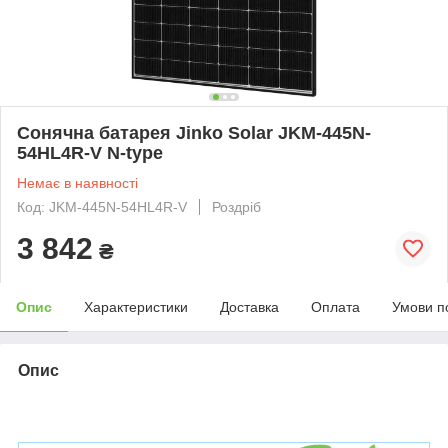
Сонячна батарея Jinko Solar JKM-445N-
54HL4R-V N-type
Немає в наявності
Код: JKM-445N-54HL4R-V
Роздріб
3 842
₴
Опис
Характеристики
Доставка
Оплата
Умови п
Опис