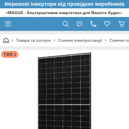
Мережеві інвертори від провідних виробників
«MAGUS - Альтернативна енергетика для Вашого будинку»
Товари та послуги
Сонячні електростанції
Сонячні п
TIER 1