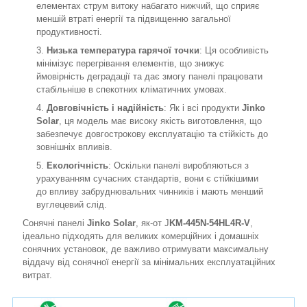
елементах струм витоку набагато нижчий, що сприяє
меншій втраті енергії та підвищенню загальної
продуктивності.
Низька температура гарячої точки
: Ця особливість
мінімізує перегрівання елементів, що знижує
ймовірність деградації та дає змогу панелі працювати
стабільніше в спекотних кліматичних умовах.
Довговічність і надійність
: Як і всі продукти
Jinko
Solar
, ця модель має високу якість виготовлення, що
забезпечує довгострокову експлуатацію та стійкість до
зовнішніх впливів.
Екологічність
: Оскільки панелі виробляються з
урахуванням сучасних стандартів, вони є стійкішими
до впливу забруднювальних чинників і мають менший
вуглецевий слід.
Сонячні панелі
Jinko Solar
, як-от J
KM-445N-54HL4R-V
,
ідеально підходять для великих комерційних і домашніх
сонячних установок, де важливо отримувати максимальну
віддачу від сонячної енергії за мінімальних експлуатаційних
витрат.