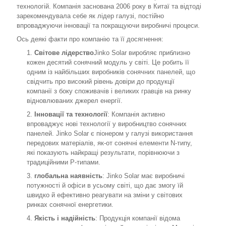
технологій. Компанія заснована 2006 року в Китаї та відтоді
зарекомендувала себе як лідер галузі, постійно
впроваджуючи інновації та покращуючи виробничі процеси.
Ось деякі факти про компанію та її досягнення:
Світове лідерство
Jinko Solar виробляє приблизно
кожен десятий сонячний модуль у світі. Це робить її
одним із найбільших виробників сонячних панелей, що
свідчить про високий рівень довіри до продукції
компанії з боку споживачів і великих гравців на ринку
відновлюваних джерел енергії.
Інновації та технології
: Компанія активно
впроваджує нові технології у виробництво сонячних
панелей. Jinko Solar є піонером у галузі використання
передових матеріалів, як-от сонячні елементи N-типу,
які показують найкращі результати, порівнюючи з
традиційними P-типами.
глобальна наявність
: Jinko Solar має виробничі
потужності й офіси в усьому світі, що дає змогу їй
швидко й ефективно реагувати на зміни у світових
ринках сонячної енергетики.
Якість і надійність
: Продукція компанії відома