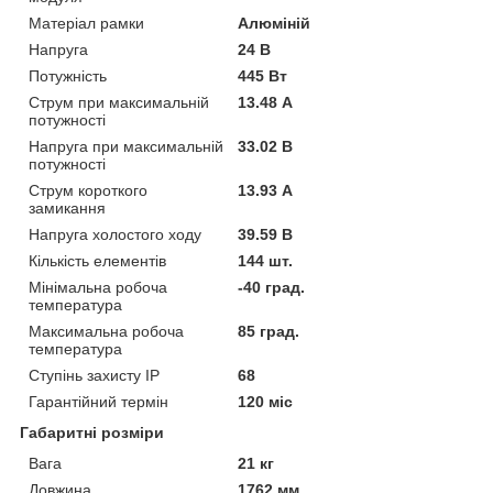
Матеріал рамки
Алюміній
Напруга
24 В
Потужність
445 Вт
Струм при максимальній
13.48 А
потужності
Напруга при максимальній
33.02 В
потужності
Струм короткого
13.93 А
замикання
Напруга холостого ходу
39.59 В
Кількість елементів
144 шт.
Мінімальна робоча
-40 град.
температура
Максимальна робоча
85 град.
температура
Ступінь захисту IP
68
Гарантійний термін
120 міс
Габаритні розміри
Вага
21 кг
Довжина
1762 мм