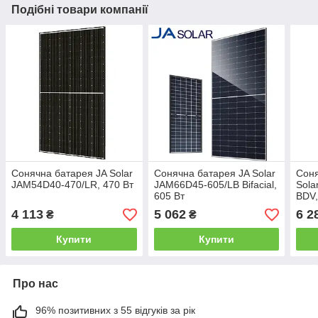
Подібні товари компанії
Сонячна батарея JA Solar
Сонячна батарея JA Solar
Соня
JAM54D40-470/LR, 470 Вт
JAM66D45-605/LB Bifacial,
Sola
605 Вт
BDV,
4 113
5 062
6 2
₴
₴
Купити
Купити
Про нас
96% позитивних з 55 відгуків за рік