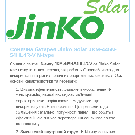
Сонячна батарея Jinko Solar JKM-445N-
54HL4R-V N-type
Сонячна панель
N-типу JKM-445N-54HL4R-V
от
Jinko Solar
має низку істотних переваг, які роблять її привабливою для
використання в різних сонячних енергетичних системах. Ось
основні характеристики та переваги:
Висока ефективність
: Завдяки використанню N-
типу кремнію, панелі показують найкращі
характеристики, порівнюючи з модулями, що
використовують P-тип кремнію. Це призводить до
збільшення загальної потужності панелі, що робить її
ефективнішою під час перетворення сонячного світла
на електрику.
Зменшений внутрішній струм
: В N-типу сонячних