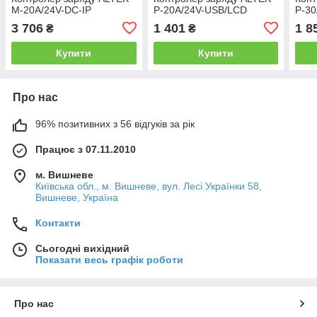
M-20А/24V-DC-IP
P-20А/24V-USB/LCD
P-3
3 706
1 401
1 8
₴
₴
Купити
Купити
Про нас
96% позитивних з 56 відгуків за рік
Працює з 07.11.2010
м. Вишневе
Київська обл., м. Вишневе, вул. Лесі Українки 58,
Вишневе, Україна
Контакти
Сьогодні вихідний
Показати весь графік роботи
Про нас