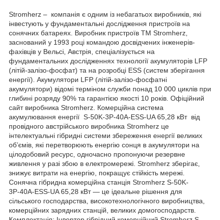
Stromherz – компанія є одним із небагатьох виробників, які
інвестують у фундаментальні дослідження пристроїв на
сонячних батареях. Виробник пристроїв TM Stromherz,
заснований у 1993 році командою досвідчених інженерів-
фахівців у Вельсі, Австрія, спеціалізується на
фундаментальних дослідженнях технології акумуляторів LFP
(літій-залізо-фосфат) та на розробці ESS (систем зберігання
енергії). Акумулятори LFP (літій-залізо-фосфатні
акумулятори) відомі терміном служби понад 10 000 циклів при
глибині розряду 90% та гарантією якості 10 років. Офіційний
сайт виробника Stromherz. Комерційна система
акумулювання енергії S-50K-3Р-40А-ESS-UA 65,28 кВт від
провідного австрійського виробника Stromherz це
інтелектуальні гібридні системи збереження енергії великих
об’ємів, які перетворюють енергію сонця в акумулятори на
цілодобовий ресурс, одночасно пропонуючи резервне
живлення у разі збою в електромережі. Stromherz зберігає,
знижує витрати на енергію, покращує стійкість мережі.
Сонячна гібридна комерційна станція Stromherz S-50K-
3Р-40А-ESS-UA 65,28 кВт — це ідеальне рішення для
сільського господарства, високотехнологічного виробництва,
комерційних зарядних станцій, великих домогосподарств.
Комплектація: Інвертор гібрідний комерційний Stromherz S-