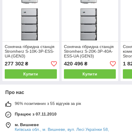
Сонячна гібридна станція
Сонячна гібридна станція
Соня
Stromherz S-10K-3Р-ESS-
Stromherz S-20K-3Р-40А-
коме
UA (GEN3)
ESS-UA (GEN3)
Stro
ESS-
277 302
420 496
1 8
₴
₴
(Мак
Купити
Купити
Про нас
96% позитивних з 55 відгуків за рік
Працює з 07.11.2010
м. Вишневе
Київська обл., м. Вишневе, вул. Лесі Українки 58,