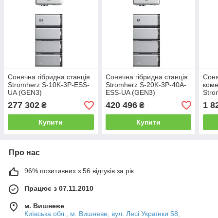
Сонячна гібридна станція
Сонячна гібридна станція
Соня
Stromherz S-10K-3Р-ESS-
Stromherz S-20K-3Р-40А-
коме
UA (GEN3)
ESS-UA (GEN3)
Stro
ESS-
277 302
420 496
1 8
₴
₴
(Мак
Купити
Купити
Про нас
96% позитивних з 56 відгуків за рік
Працює з 07.11.2010
м. Вишневе
Київська обл., м. Вишневе, вул. Лесі Українки 58,