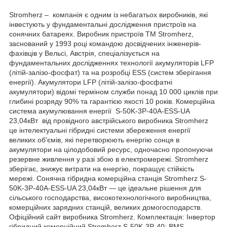
Stromherz – компанія є одним із небагатьох виробників, які
інвестують у фундаментальні дослідження пристроїв на
сонячних батареях. Виробник пристроїв TM Stromherz,
заснований у 1993 році командою досвідчених інженерів-
фахівців у Вельсі, Австрія, спеціалізується на
фундаментальних дослідженнях технології акумуляторів LFP
(літій-залізо-фосфат) та на розробці ESS (систем зберігання
енергії). Акумулятори LFP (літій-залізо-фосфатні
акумулятори) відомі терміном служби понад 10 000 циклів при
глибині розряду 90% та гарантією якості 10 років. Комерційна
система акумулювання енергії S-50K-3Р-40А-ESS-UA
23,04кВт від провідного австрійського виробника Stromherz
це інтелектуальні гібридні системи збереження енергії
великих об'ємів, які перетворюють енергію сонця в
акумулятори на цілодобовий ресурс, одночасно пропонуючи
резервне живлення у разі збою в електромережі. Stromherz
зберігає, знижує витрати на енергію, покращує стійкість
мережі. Сонячна гібридна комерційна станція Stromherz S-
50K-3Р-40А-ESS-UA 23,04кВт — це ідеальне рішення для
сільського господарства, високотехнологічного виробництва,
комерційних зарядних станцій, великих домогосподарств.
Офіційний сайт виробника Stromherz. Комплектація: Інвертор
гібридний комерційний Stromherz S-50K-3Р-40; BMS