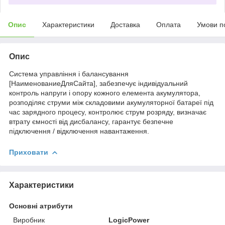
Опис
Характеристики
Доставка
Оплата
Умови п
Опис
Система управління і балансування
[НаименованиеДляСайта], забезпечує індивідуальний
контроль напруги і опору кожного елемента акумулятора,
розподіляє струми між складовими акумуляторної батареї під
час зарядного процесу, контролює струм розряду, визначає
втрату ємності від дисбалансу, гарантує безпечне
підключення / відключення навантаження.
Приховати
Характеристики
Основні атрибути
Виробник
LogicPower