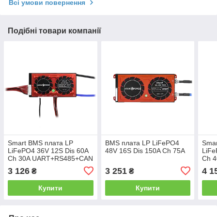
Всі умови повернення
Подібні товари компанії
Smart BMS плата LP
BMS плата LP LiFePO4
Smar
LiFePO4 36V 12S Dis 60A
48V 16S Dis 150A Ch 75A
LiFe
Ch 30A UART+RS485+CAN
Ch 
3 126
3 251
4 1
₴
₴
Купити
Купити