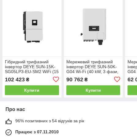
Гібридний трифазний
Мережевий трифазний
Мер
інвертор DEYE SUN-15K-
інвертор DEYE SUN-50K-
інве
SG05LP3-EU-SM2 WiFi (15
G04 Wi-Fi (40 kW, 3 фази,
G04 
kW, 3 фази, 2 MPPT, LV)
4 MPPT)
2 M
102 423
90 762
62 
₴
₴
Купити
Купити
Про нас
96% позитивних з 54 відгуків за рік
Працює з 07.11.2010