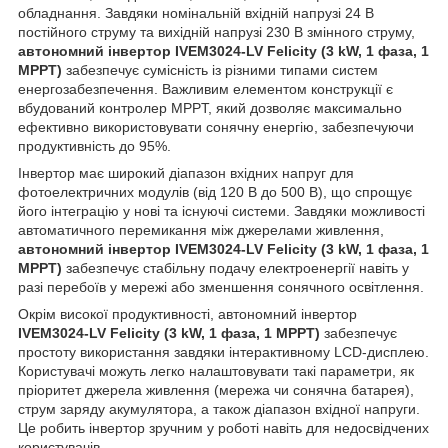
обладнання. Завдяки номінальній вхідній напрузі 24 В
постійного струму та вихідній напрузі 230 В змінного струму,
автономний інвертор IVEM3024-LV Felicity (3 kW, 1 фаза, 1
MPPT)
забезпечує сумісність із різними типами систем
енергозабезпечення. Важливим елементом конструкції є
вбудований контролер MPPT, який дозволяє максимально
ефективно використовувати сонячну енергію, забезпечуючи
продуктивність до 95%.
Інвертор має широкий діапазон вхідних напруг для
фотоелектричних модулів (від 120 В до 500 В), що спрощує
його інтеграцію у нові та існуючі системи. Завдяки можливості
автоматичного перемикання між джерелами живлення,
автономний інвертор IVEM3024-LV Felicity (3 kW, 1 фаза, 1
MPPT)
забезпечує стабільну подачу електроенергії навіть у
разі перебоїв у мережі або зменшення сонячного освітлення.
Окрім високої продуктивності, автономний інвертор
IVEM3024-LV Felicity (3 kW, 1 фаза, 1 MPPT)
забезпечує
простоту використання завдяки інтерактивному LCD-дисплею.
Користувачі можуть легко налаштовувати такі параметри, як
пріоритет джерела живлення (мережа чи сонячна батарея),
струм заряду акумулятора, а також діапазон вхідної напруги.
Це робить інвертор зручним у роботі навіть для недосвідчених
користувачів.