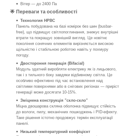
Вітер — до 2400 Па
🌟 Переваги та особливості
Технология HPBC
Панель побудована на базі комірок без шин (busbar-
free), що підвищує світлопоглинання, знижує внутрішні
втрати та покращує зовнішній вигляд. Це новітнє
покоління сонячних елементів вирізняється високою
щільністю і стабільною роботою навіть у похмуру
погоду.
Двостороння генерація (Bifacial)
Модуль здатний виробляти електрику як із лицьового,
так і з тильного боку завдяки відбивному світла. Це
особливо ефективно під час встановлення над
світлими поверхнями або в снігових регіонах — приріст
генерації може досягати 10-15%.
Зміцнена конструкція "скло-скло"
Міцна двошарова скляна оболонка підвищує стійкість
до вологи, пилу, механічних пошкоджень і PID-ефекту.
Таке рішення істотно продовжує термін експлуатації
панелі.
Низький температурний коефіцієнт