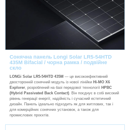
Сонячна панель Longi Solar LR5-54HTD
435M Bifacial / чорна рамка / подвійне
скло
LONGi Solar LR5-54HTD 435M
— це високоефективний
двосторонній сонячний модуль із нової лінійки
Hi-MO X6
Explorer
, розроблений на базі передової технології
HPBC
(Hybrid Passivated Back Contact)
. Він поєднує в собі високий
рівень генерації енергії, надійність і сучасний естетичний
дизайн. Панель ідеально підходить як для житлових, так і
для комерційних сонячних установок, а також для
промислових проєктів.