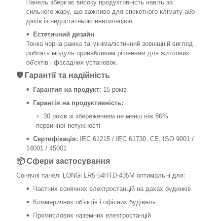
Панель зберігає високу продуктивність навіть за
сильного жару, що важливо для спекотного клімату або
дахів із недостатньою вентиляцією.
Естетичний дизайн
Тонка чорна рамка та мінімалістичний зовнішній вигляд
роблять модуль привабливим рішенням для житлових
об'єктів і фасадних установок.
🛡️ Гарантії та надійність
Гарантия на продукт:
15 років
Гарантія на продуктивність:
30 років зі збереженням не менш ніж 86%
первинної потужності
Сертифікація:
IEC 61215 / IEC 61730, CE, ISO 9001 /
14001 / 45001
📦 Сфери застосування
Сонячні панелі LONGi LR5-54HTD-435M оптимальні для:
Частних сонячних електростанцій на дахах будинків
Коммеричних об'єктів і офісних будівель
Промислових наземних електростанцій