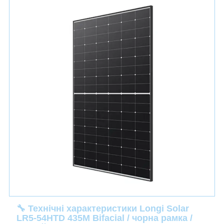
🔧 Технічні характеристики Longi Solar
LR5-54HTD 435M Bifacial / чорна рамка /