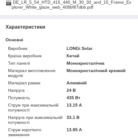
DE_LR_5_54_HTD_415_440_M_30_30_and_15_Frame_Ex
plorer_White_glaze_web_408bf87dbb.pdf
Характеристики
Основні
Виробник
LONGi Solar
Країна виробник
Китай
Тип панелі
Монокристалічна
Матеріал виготовлення
Монокристалічний кремній
модуля
Матеріал рамки
Алюміній
Напруга
24 В
Потужність
435 Вт
Струм при максимальній
13.15 А
потужності
Напруга при максимальній
33.1 В
потужності
Струм короткого
13.95 А
замикання