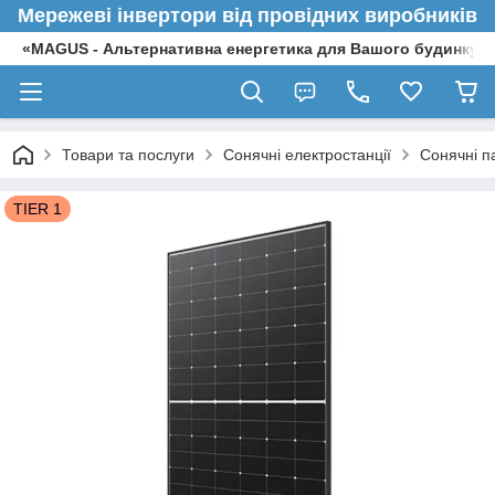
Мережеві інвертори від провідних виробників
«MAGUS - Альтернативна енергетика для Вашого будинку»
Товари та послуги
Сонячні електростанції
Сонячні п
TIER 1