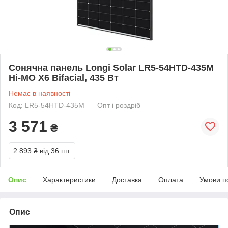
Сонячна панель Longi Solar LR5-54HTD-435M
Hi-MO X6 Bifacial, 435 Вт
Немає в наявності
Код: LR5-54HTD-435M
Опт і роздріб
3 571
₴
2 893 ₴
від 36 шт.
Опис
Характеристики
Доставка
Оплата
Умови п
Опис