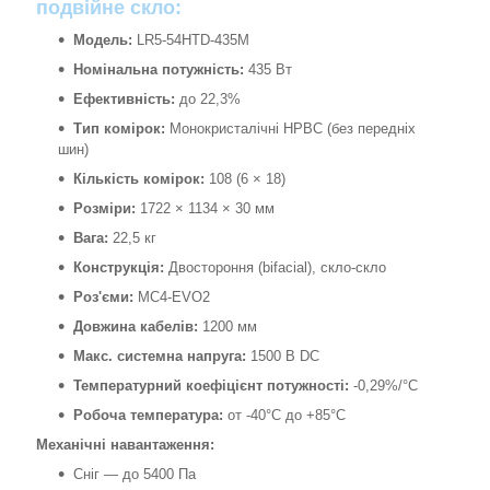
подвійне скло:
Модель:
LR5-54HTD-435M
Номінальна потужність:
435 Вт
Ефективність:
до 22,3%
Тип комірок:
Монокристалічні HPBC (без передніх
шин)
Кількість комірок:
108 (6 × 18)
Розміри:
1722 × 1134 × 30 мм
Вага:
22,5 кг
Конструкція:
Двостороння (bifacial), скло-скло
Роз'єми:
MC4-EVO2
Довжина кабелів:
1200 мм
Макс. системна напруга:
1500 В DC
Температурний коефіцієнт потужності:
-0,29%/°C
Робоча температура:
от -40°C до +85°C
Механічні навантаження:
Сніг — до 5400 Па