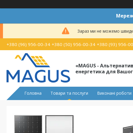
Мереже
Зараз ми не можемо швидк
+380 (96) 956-00-34
+380 (50) 956-00-34
+380 (93) 956-0
«MAGUS - Альтернати
енергетика для Вашог
Головна
Товари та послуги
Виконані роботи