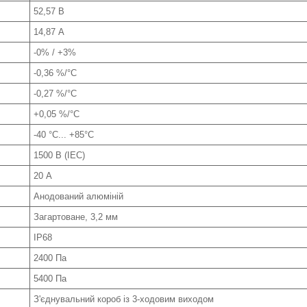
52,57 В
14,87 А
-0% / +3%
-0,36 %/°C
-0,27 %/°C
+0,05 %/°C
-40 °C... +85°C
1500 В (IEC)
20 А
Анодований алюміній
Загартоване, 3,2 мм
IP68
2400 Па
5400 Па
З'єднувальний короб із 3-ходовим виходом