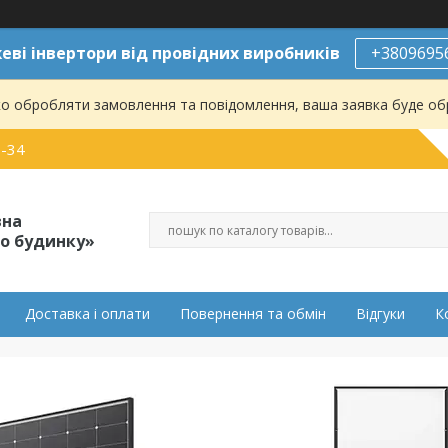
ві інвертори від провідних виробників
+3809695
о обробляти замовлення та повідомлення, ваша заявка буде о
0-34
вна
о будинку»
Доставка і оплати
Повернення та обмін
Відгуки
К