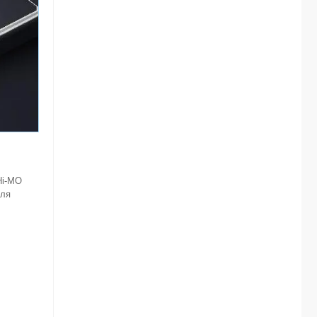
Hi-MO
для