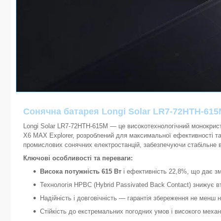
Сонячна батарея Longi Solar LR7-72HTH-615M
Longi Solar LR7-72HTH-615M — це високотехнологічний монокрис
X6 MAX Explorer, розроблений для максимальної ефективності та 
промислових сонячних електростанцій, забезпечуючи стабільне в
Ключові особливості та переваги:
Висока потужність 615 Вт
і ефективність 22,8%, що дає зм
Технологія HPBC (Hybrid Passivated Back Contact) знижує вт
Надійність і довговічність — гарантія збереження не менш н
Стійкість до екстремальних погодних умов і високого меха