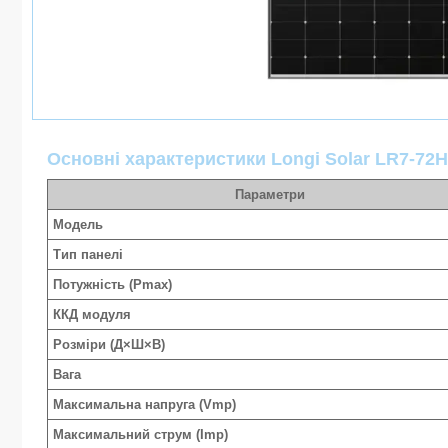
Основні характеристики
Longi Solar LR7-72
Параметри
Модель
Тип панелі
Потужність (Pmax)
ККД модуля
Розміри (Д×Ш×В)
Вага
Максимальна напруга (Vmp)
Максимальний струм (Imp)