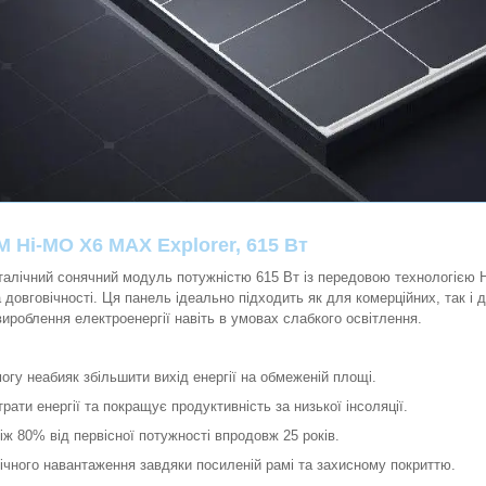
 Hi-MO X6 MAX Explorer, 615 Вт
талічний сонячний модуль потужністю 615 Вт із передовою технологією 
довговічності. Ця панель ідеально підходить як для комерційних, так і 
ироблення електроенергії навіть в умовах слабкого освітлення.
огу неабияк збільшити вихід енергії на обмеженій площі.
рати енергії та покращує продуктивність за низької інсоляції.
іж 80% від первісної потужності впродовж 25 років.
нічного навантаження завдяки посиленій рамі та захисному покриттю.