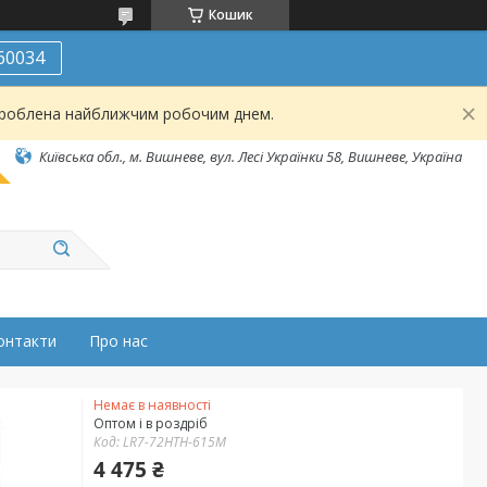
Кошик
60034
броблена найближчим робочим днем.
Київська обл., м. Вишневе, вул. Лесі Українки 58, Вишневе, Україна
онтакти
Про нас
Немає в наявності
Оптом і в роздріб
Код:
LR7-72HTH-615M
4 475 ₴