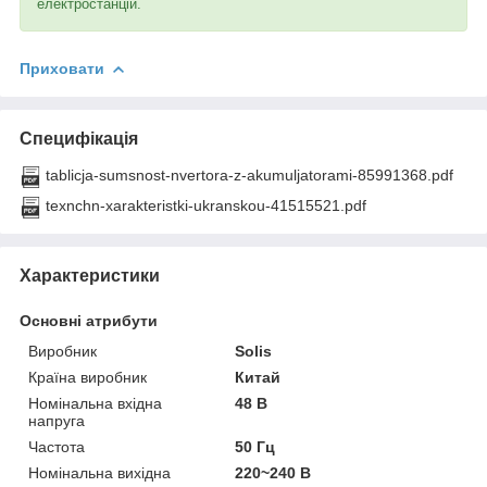
електростанцій.
Приховати
Специфікація
tablicja-sumsnost-nvertora-z-akumuljatorami-85991368.pdf
texnchn-xarakteristki-ukranskou-41515521.pdf
Характеристики
Основні атрибути
Виробник
Solis
Країна виробник
Китай
Номінальна вхідна
48 В
напруга
Частота
50 Гц
Номінальна вихідна
220~240 В