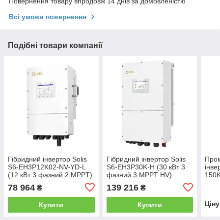
Повернення товару впродовж 14 днів за домовленістю
Всі умови повернення
Подібні товари компанії
Гібридний інвертор Solis
Гібридний інвертор Solis
Про
S6-EH3P12K02-NV-YD-L
S6-EH3P30K-H (30 кВт 3
інве
(12 кВт 3 фазний 2 MPPT)
фазний 3 MPPT HV)
150K
6 M
78 964
139 216
₴
₴
Цін
Купити
Купити