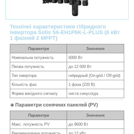
Технічні характеристики гібридного
інвертора Solis S6-EH1P6K-L-PLUS (6 кВт
1 фазний 2 MPPT)
Параметри
Значення
Номінальна потужність
6000 Вт
Пікова потужність
до 12 000 Вт
Тип інвертора
гибридный (On-grid / Off-grid)
Кількість фаз
1 фаза (220 В)
Форма вихідного сигналу
чиста синусоїда
☀️ Параметри сонячних панелей (PV)
Параметри
Значення
Макс. потужність PV
до 9600 Вт
Рекомендована потужність
до 12 кВт