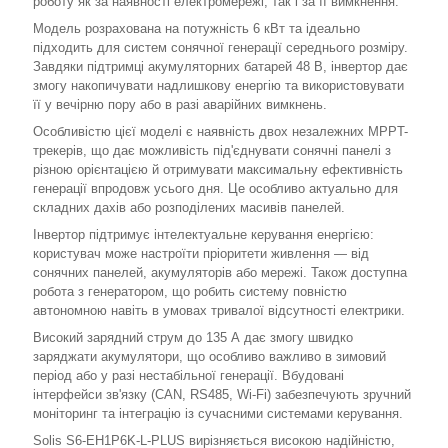
роботу як за наявності електромережі, так і за її вимкнення.
Модель розрахована на потужність 6 кВт та ідеально
підходить для систем сонячної генерації середнього розміру.
Завдяки підтримці акумуляторних батарей 48 В, інвертор дає
змогу накопичувати надлишкову енергію та використовувати
її у вечірню пору або в разі аварійних вимкнень.
Особливістю цієї моделі є наявність двох незалежних MPPT-
трекерів, що дає можливість під'єднувати сонячні панелі з
різною орієнтацією й отримувати максимальну ефективність
генерації впродовж усього дня. Це особливо актуально для
складних дахів або розподілених масивів панелей.
Інвертор підтримує інтелектуальне керування енергією:
користувач може настроїти пріоритети живлення — від
сонячних панелей, акумуляторів або мережі. Також доступна
робота з генератором, що робить систему повністю
автономною навіть в умовах тривалої відсутності електрики.
Високий зарядний струм до 135 А дає змогу швидко
заряджати акумулятори, що особливо важливо в зимовий
період або у разі нестабільної генерації. Вбудовані
інтерфейси зв'язку (CAN, RS485, Wi-Fi) забезпечують зручний
моніторинг та інтеграцію із сучасними системами керування.
Solis S6-EH1P6K-L-PLUS вирізняється високою надійністю,