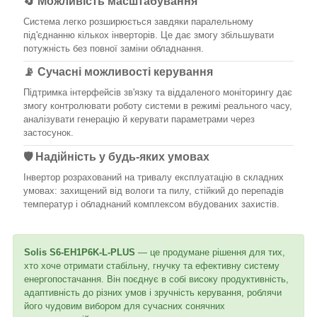
🔄 Можливість масштабування
Система легко розширюється завдяки паралельному
під'єднанню кількох інверторів. Це дає змогу збільшувати
потужність без повної заміни обладнання.
📡 Сучасні можливості керування
Підтримка інтерфейсів зв'язку та віддаленого моніторингу дає
змогу контролювати роботу системи в режимі реального часу,
аналізувати генерацію й керувати параметрами через
застосунок.
🛡️ Надійність у будь-яких умовах
Інвертор розрахований на тривалу експлуатацію в складних
умовах: захищений від вологи та пилу, стійкий до перепадів
температур і обладнаний комплексом вбудованих захистів.
Solis S6-EH1P6K-L-PLUS
— це продумане рішення для тих,
хто хоче отримати стабільну, гнучку та ефективну систему
енергопостачання. Він поєднує в собі високу продуктивність,
адаптивність до різних умов і зручність керування, роблячи
його чудовим вибором для сучасних сонячних