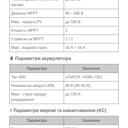
масиву
Діапазон MPPT
90 – 435 В
Макс. напруга PV
до 500 В
Кількість MPPT
2
Стрингов на MPPT
2 / 2
Макс. вхідний струм
16 А + 16 А
🔋 Параметри акумулятора
Параметри
Значення
Тип АКБ
LiFePO4 / AGM / GEL
Номінальна напруга АКБ
48 В (40–60 В)
Макс. струм заряду/
до 135 А
розряджання
⚡ Параметри мережі та навантаження (AC)
Параметри
Значення