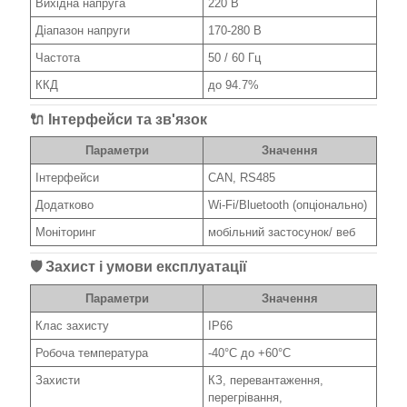
Вихідна напруга
220 В
Діапазон напруги
170-280 В
Частота
50 / 60 Гц
ККД
до 94.7%
🔌 Інтерфейси та зв'язок
Параметри
Значення
Інтерфейси
CAN, RS485
Додатково
Wi-Fi/Bluetooth (опціонально)
Моніторинг
мобільний застосунок/ веб
🛡️ Захист і умови експлуатації
Параметри
Значення
Клас захисту
IP66
Робоча температура
-40°C до +60°C
Захисти
КЗ, перевантаження,
перегрівання,