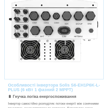
Особливості інвертора Solis S6-EH1P6K-L-
PLUS (6 кВт 1 фазний 2 MPPT)
🔋 Гнучка логіка енергоспоживання
Інвертор самостійно розподіляє потоки енергії між сонячними