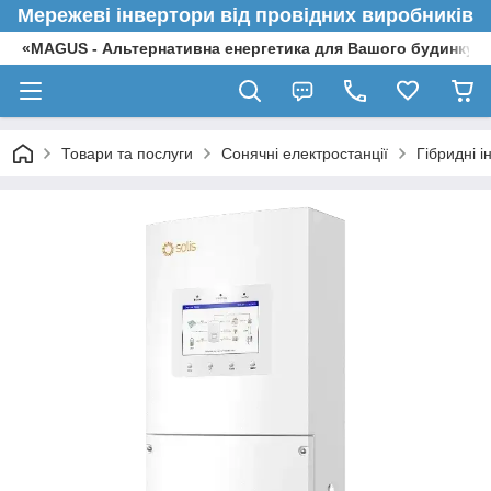
Мережеві інвертори від провідних виробників
«MAGUS - Альтернативна енергетика для Вашого будинку»
Товари та послуги
Сонячні електростанції
Гібридні і