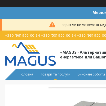
Мереже
Зараз ми не можемо швидк
+380 (96) 956-00-34
+380 (50) 956-00-34
+380 (93) 956-0
«MAGUS - Альтернати
енергетика для Вашог
Головна
Товари та послуги
Виконані роботи