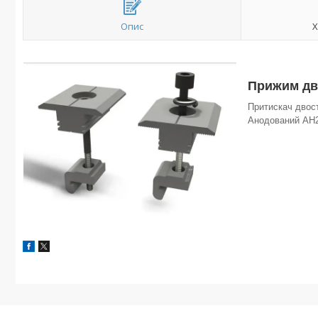
Опис
Х
Прижим д
Притискач двост
Анодований АН2