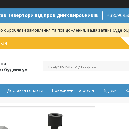
ві інвертори від провідних виробників
+3809695
о обробляти замовлення та повідомлення, ваша заявка буде о
0-34
вна
о будинку»
Доставка і оплати
Повернення та обмін
Відгуки
К