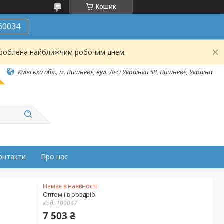
Кошик
60034
броблена найближчим робочим днем.
Київська обл., м. Вишневе, вул. Лесі Українки 58, Вишневе, Україна
онтакти
Про нас
Немає в наявності
Оптом і в роздріб
Код:
100047
7 503 ₴