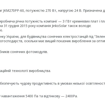
lar JKM270PP-60, потужністю 270 Вт, напругою 24 В. Призначена 
Виробнича річна потужність компанії — 3 ГВт кремнієвих плат і пл
а 31 грудня 2015 року компанія JinkoSolar також володіє
ю.
нку України, для будівництва сонячних електростанцій під "Зеле
могосподарств, оскільки має вищий показник вироблення за опти
обників сонячних фотомодулів.
ційній технології виробництва.
безпечують чудову продуктивність в умовах низької освітленості
навантаження 5400 Па та відтінкову — 2400Pa.