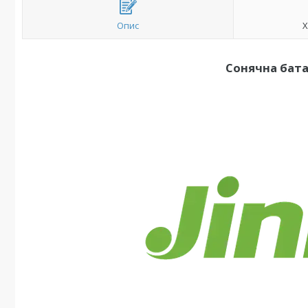
Опис
Х
Сонячна бата