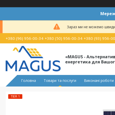
Мереже
Зараз ми не можемо швидк
+380 (96) 956-00-34
+380 (50) 956-00-34
+380 (93) 956-0
«MAGUS - Альтернати
енергетика для Вашог
Головна
Товари та послуги
Виконані роботи
TIER 1