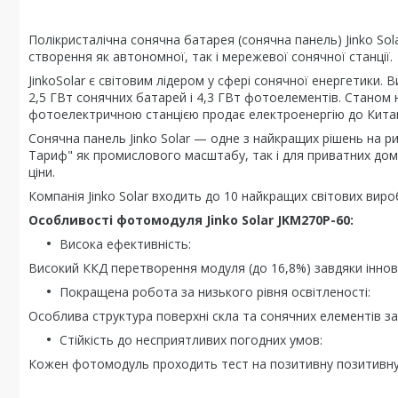
Полікристалічна сонячна батарея (сонячна панель) Jinko So
створення як автономної, так і мережевої сонячної станції.
JinkoSolar є світовим лідером у сфері сонячної енергетики. 
2,5 ГВт сонячних батарей і 4,3 ГВт фотоелементів. Станом н
фотоелектричною станцією продає електроенергію до Кита
Сонячна панель Jinko Solar — одне з найкращих рішень на ри
Тариф" як промислового масштабу, так і для приватних до
ціни.
Компанія Jinko Solar входить до 10 найкращих світових вир
Особливості фотомодуля Jinko Solar JKM270P-60:
Висока ефективність:
Високий ККД перетворення модуля (до 16,8%) завдяки іннова
Покращена робота за низького рівня освітленості:
Особлива структура поверхні скла та сонячних елементів за
Стійкість до несприятливих погодних умов:
Кожен фотомодуль проходить тест на позитивну позитивну 