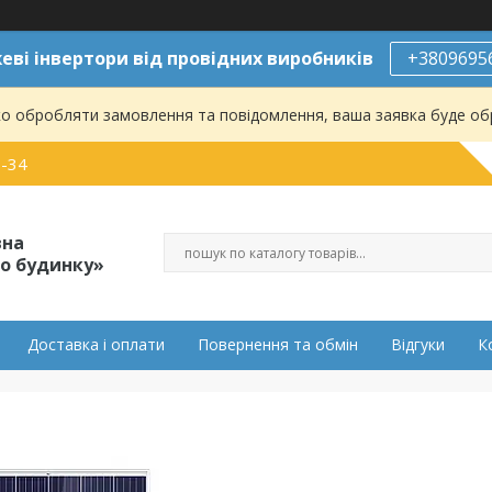
ві інвертори від провідних виробників
+3809695
о обробляти замовлення та повідомлення, ваша заявка буде о
0-34
вна
о будинку»
Доставка і оплати
Повернення та обмін
Відгуки
К