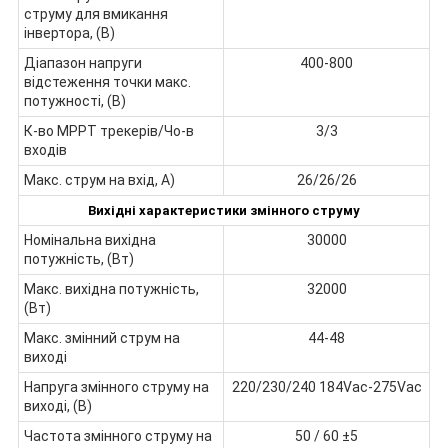
струму для вмикання
інвертора, (В)
Діапазон напруги
400-800
відстеження точки макс.
потужності, (В)
К-во МРРТ трекерів/Чо-в
3/3
входів
Макс. струм на вхід, А)
26/26/26
Вихідні характеристики змінного струму
Номінальна вихідна
30000
потужність, (Вт)
Макс. вихідна потужність,
32000
(Вт)
Макс. змінний струм на
44-48
виході
Напруга змінного струму на
220/230/240 184Vac-275Vac
виході, (В)
Частота змінного струму на
50 / 60 ±5