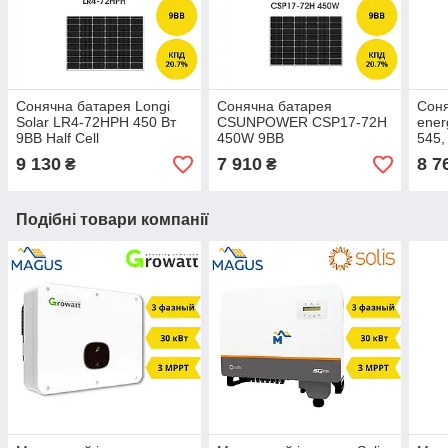
Сонячна батарея Longi
Сонячна батарея
Соня
Solar LR4-72HPH 450 Вт
CSUNPOWER CSP17-72H
ener
9BB Half Cell
450W 9BB
545,
(багатононісталічна)
9 130
7 910
8 7
₴
₴
Подібні товари компанії