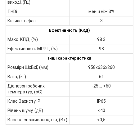
виході, (Гц)
THDi
менш ніж 3%
Кількість фаз
3
Ефективність (ККД)
Макс. КПД, (%)
98.3
Ефективність МРРТ, (%)
98
Інші характеристики
Розміри ШхВхГ, (мм)
958х636х260
Вага, (кг)
61
Діапазон робочих
-25 ... +60
температур, (oС)
Клас Захисту IP
IP65
Рівень шуму, (дБ)
<40
Власне споживання, ніч, (Вт)
<0,5