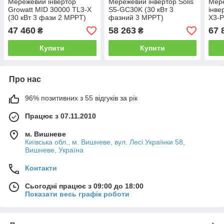
Мережевий інвертор
Мережевий інвертор Solis
Мер
Growatt MID 30000 TL3-X
S5-GC30K (30 кВт 3
інве
(30 кВт 3 фази 2 MPPT)
фазний 3 MPPT)
Х3-P
фаз
47 460
58 263
67 
₴
₴
Купити
Купити
Про нас
96% позитивних з 55 відгуків за рік
Працює з 07.11.2010
м. Вишневе
Київська обл., м. Вишневе, вул. Лесі Українки 58,
Вишневе, Україна
Контакти
Сьогодні працює з 09:00 до 18:00
Показати весь графік роботи