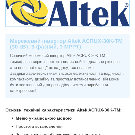
Мережевий інвертор Altek ACRUX-30K-TM
(30 кВт, 3-фазний, 3 МРРТ)
Сонячний мережевий
інвертор Altek ACRUX-30K-TM
—
трьох
фазна серія інверторів являє собою ідеальне рішення
для сонячної станції як на даху, так і на землі.
Завдяки характеристикам високої ефективності та надійності,
компактному дизайну та простому встановленню, він може
бути застосовний для розподілу системи вироблення
електроенергії.
Основні технічні характеристики
Altek ACRUX-30K-TM
:
Меню українською мовою
Простота встановлення
Зручне технічне обслуговування, простота