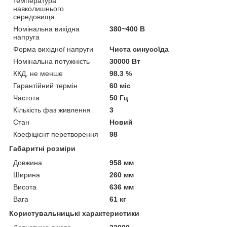
температура
навколишнього
середовища
Номінальна вихідна
380~400 В
напруга
Форма вихідної напруги
Чиста синусоїда
Номінальна потужність
30000 Вт
ККД, не менше
98.3 %
Гарантійний термін
60 міс
Частота
50 Гц
Кількість фаз живлення
3
Стан
Новий
Коефіцієнт перетворення
98
Габаритні розміри
Довжина
958 мм
Ширина
260 мм
Висота
636 мм
Вага
61 кг
Користувальницькі характеристики