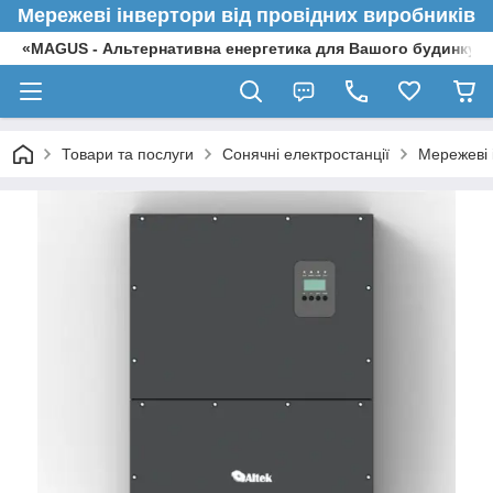
Мережеві інвертори від провідних виробників
«MAGUS - Альтернативна енергетика для Вашого будинку»
Товари та послуги
Сонячні електростанції
Мережеві 