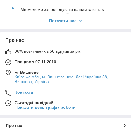
04
Можемо запропонувати АКБ від таких брендів як
Ми можемо запропонувати нашим клієнтам
Altek, Axioma, Challenger, Kijo Battery, Must
монтаж сонячних станцій під ключ.
Power, Orbus, Pylontech, Ventura і т.п.
Показати все
Дійсно великий асортимент, який постійно
оновлюється.
Про нас
Досвідчені менеджери та професійна команда
96% позитивних з 56 відгуків за рік
спеціалістів з монтажу.
Працює з 07.11.2010
На все обладнання поширюється офіційна
м. Вишневе
гарантія від виробника.
Київська обл., м. Вишневе, вул. Лесі Українки 58,
Вишневе, Україна
Контакти
Докладніше про нас
Сьогодні вихідний
Показати весь графік роботи
Про нас