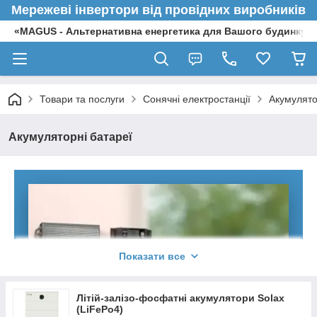
Мережеві інвертори від провідних виробників
«MAGUS - Альтернативна енергетика для Вашого будинку»
Товари та послуги
Сонячні електростанції
Акумулято
Акумуляторні батареї
Показати все
Літій-залізо-фосфатні акумулятори Solax
(LiFePo4)