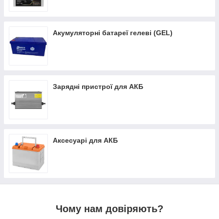
Акумуляторні батареї гелеві (GEL)
Вироби при правильній експлуатації здатні
02
прослужити в середньому 10-12 років. Також
завдяки високому класу герметичності вони не
менш схильні до негативного впливу зовнішніх
факторів.
Зарядні пристрої для АКБ
Можливість цього типу пристроїв акумулювати
Аксесуарі для АКБ
03
енергоресурси робить акумуляторні батареї для
будинку їх незамінним елементом для систем з
альтернативними джерелами енергії.
Чому нам довіряють?