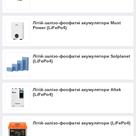
безперебійного живлення. Нові клієнти та
постійні замовники можуть розраховувати на
знижки.
Літій-залізо-фосфатні акумулятори Must
Power (LiFePo4)
Каталог АКБ
Літій-залізо-фосфатні акумулятори Solplanet
(LiFePo4)
Перевірені рішення від надійних
постачальників
Літій-залізо-фосфатні акумулятори Altek
(LiFePo4)
01
У каталозі представлені літієві акумуляторні
батареї, літієво іонні li ion акумуляторні батареї,
Літій-залізо-фосфатні акумулятори (LiFePo4)
lifepo4 батареї, гелеві батареї і т.п.