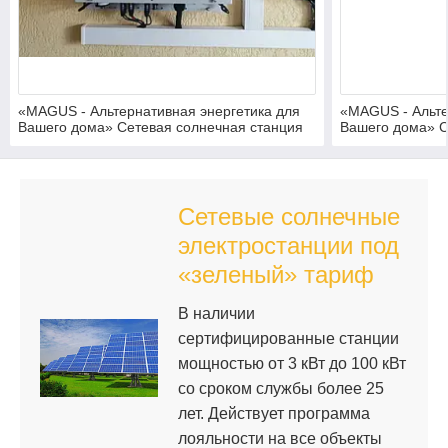
«MAGUS - Альтернативная энергетика для
«MAGUS - Альте
Вашего дома» Сетевая солнечная станция
Вашего дома» С
10 кВт, Киевская обл., с. Емчиха Солнечные
10 кВт, Киевска
электростанции, солнечные панели,
электростанции
сетевые инверторы, солнечные коллекторы,
сетевые инверт
твердотопливные котлы, комплектующие.
твердотопливны
Гарантия, серв
Гарантия, серв
Сетевые солнечные
электростанции под
«зеленый» тариф
В наличии
сертифицированные станции
мощностью от 3 кВт до 100 кВт
со сроком службы более 25
лет. Действует программа
лояльности на все объекты